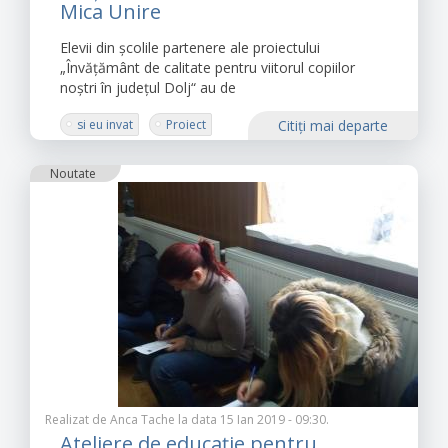
Mica Unire
Elevii din școlile partenere ale proiectului
„Învățământ de calitate pentru viitorul copiilor
noștri în județul Dolj“ au de
si eu invat
Proiect
Citiţi mai departe
Învățământ de calitate pentru viitorul copiilor noștri
în județul Dolj
Noutate
atelier de biblioteca vie
lectură
comunicare în limba maternă
Realizat de
Anca Tache
la data 15 Ian 2019 - 09:30.
Ateliere de educație pentru