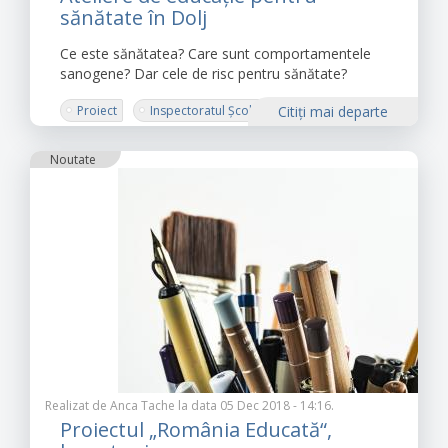
sănătate în Dolj
Ce este sănătatea? Care sunt comportamentele
sanogene? Dar cele de risc pentru sănătate?
Proiect
Inspectoratul Școlar Județean Dolj
Citiţi mai departe
Învățământ de calitate pentru viitorul copiilo noștri
în județul Dolj
Noutate
grup țintă
educație pentru sănătate
Realizat de
Anca Tache
la data 05 Dec 2018 - 14:16.
Proiectul „România Educată“,