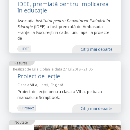
IDEE, premiată pentru implicarea
în educație
Asociația
Institutul pentru Dezvoltarea Evaluării în
Educație
(IDEE) a fost premiată de Ambasada
Franței la București în cadrul unui apel la proiecte
de
IDEE
Citiţi mai departe
Institutul pentru Dezvoltarea Evaluării în Educație
Resursă
Proiect
Ambasada Franței
Realizat de
Iulia Ciolan
la data 27 Iul 2018 - 21:06.
Educația prin dezbateri în județul Argeș
Proiect de lecție
Recomandare
Clasa a VII-a
Lecții
Engleză
Proiect de lecție pentru clasa a VII-a, pe baza
manualului Scrapbook.
Proiect
Citiţi mai departe
Noutate