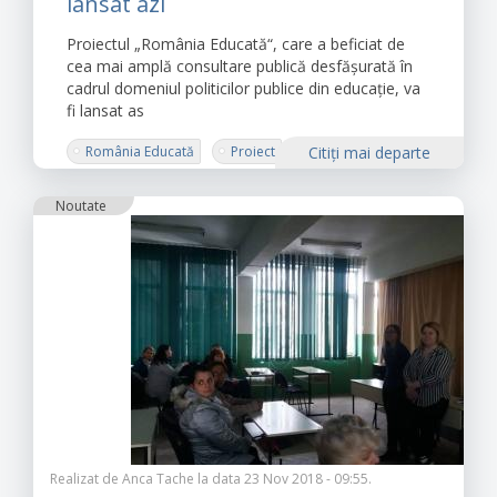
lansat azi
Proiectul „România Educată“, care a beficiat de
cea mai amplă consultare publică desfășurată în
cadrul domeniul politicilor publice din educație, va
fi lansat as
România Educată
Proiect
Citiţi mai departe
Administrația Prezidențială
Noutate
Realizat de
Anca Tache
la data 23 Nov 2018 - 09:55.