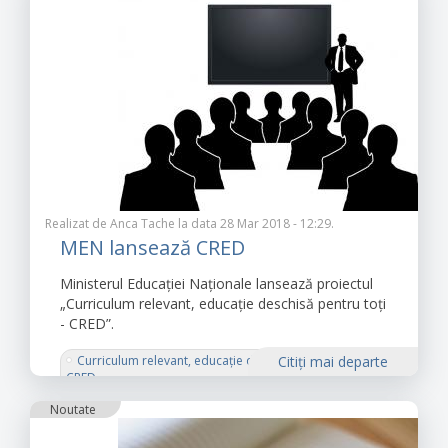
Realizat de
Anca Tache
la data 28 Mar 2018 - 12:29.
MEN lansează CRED
Ministerul Educației Naționale lansează proiectul
„Curriculum relevant, educație deschisă pentru toți
- CRED”.
Curriculum relevant, educație deschisă pentru toți -
Citiţi mai departe
CRED
Proiect
părăsirea timpurie a școlii
Noutate
Ministerul Educației Naționale