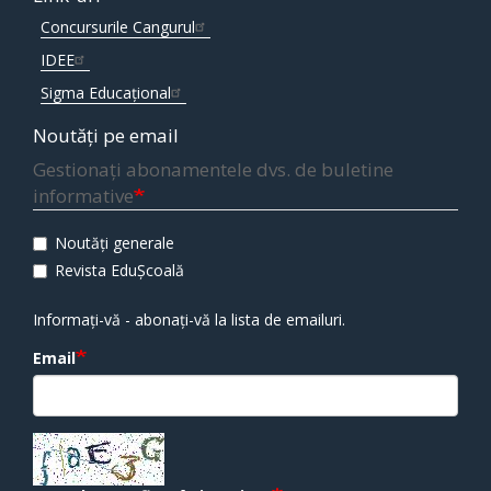
Concursurile Cangurul
IDEE
Sigma Educațional
Noutăți pe email
Gestionați abonamentele dvs. de buletine
informative
Noutăți generale
Revista EduȘcoală
Informați-vă - abonați-vă la lista de emailuri.
Email