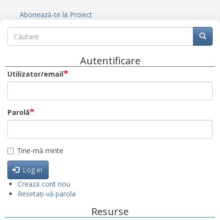
Abonează-te la Proiect
Căutare
Căutare
Căuta
Autentificare
Utilizator/email
Parolă
Ține-mă minte
Log in
Crează cont nou
Resetați-vă parola
Resurse