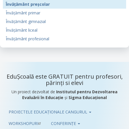
Învățământ preșcolar
Învățământ primar
Învățământ gimnazial
Învățământ liceal
Învățământ profesional
EduȘcoală este GRATUIT pentru profesori,
părinți si elevi
Un proiect dezvoltat de
Institutul pentru Dezvoltarea
Evaluării în Educație
și
Sigma Educațional
PROIECTELE EDUCAȚIONALE CANGURUL
Pub
WORKSHOPURI
CONFERINȚE