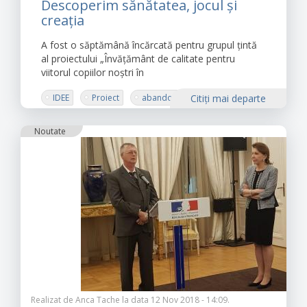
Descoperim sănătatea, jocul și
creația
A fost o săptămână încărcată pentru grupul țintă
al proiectului „Învățământ de calitate pentru
viitorul copiilor noștri în
IDEE
Proiect
abandon școlar
Citiţi mai departe
invatamant
Noutate
Realizat de
Anca Tache
la data 12 Nov 2018 - 14:09.