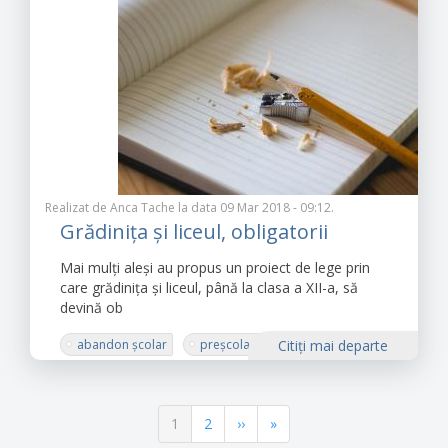
învățământ primar
învățământ gimnazial
Realizat de
Anca Tache
la data 09 Mar 2018 - 09:12.
Grădinița și liceul, obligatorii
Mai mulți aleși au propus un proiect de lege prin
care grădinița și liceul, până la clasa a XII-a, să
devină ob
abandon școlar
preșcolar
Citiţi mai departe
liceu
Proiect
Paginație
Pagina
1
Pagina
2
Pagina
››
Ultima
»
curentă
următoare
pagină