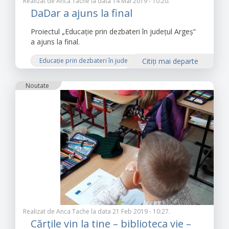
Realizat de
Anca Tache
la data 14 Mai 2019 - 10:20.
DaDar a ajuns la final
Proiectul „Educație prin dezbateri în județul Argeș“
a ajuns la final.
Educație prin dezbateri în județul Argeș
Citiţi mai departe
Proiect
IDEE
Noutate
Institutul pentru Dezvoltarea Evaluării în Educație
dezbateri
discriminarea de gen
egalitate de șanse pe piața muncii
egalitate de șanse în politică
Realizat de
Anca Tache
la data 21 Feb 2019 - 10:27.
Cărțile vin la tine – biblioteca vie –