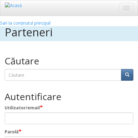
Toggl
navig
Sari la conținutul principal
Parteneri
Căutare
Căutare
Căuta
Autentificare
Utilizator/email
Parolă