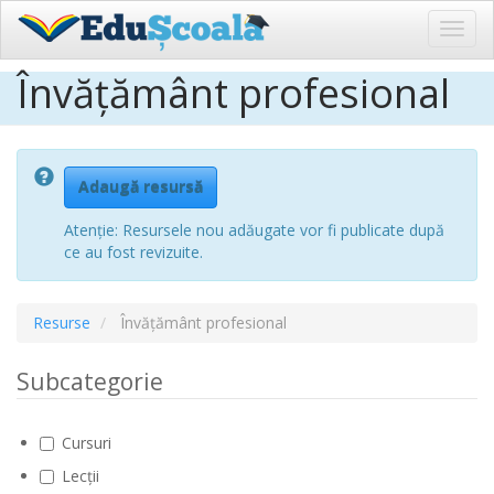
Toggl
navig
Învățământ profesional
Sari
la
conținutul
principal
Adaugă resursă
Atenție: Resursele nou adăugate vor fi publicate după
ce au fost revizuite.
Resurse
Învățământ profesional
Subcategorie
Cursuri
Lecții