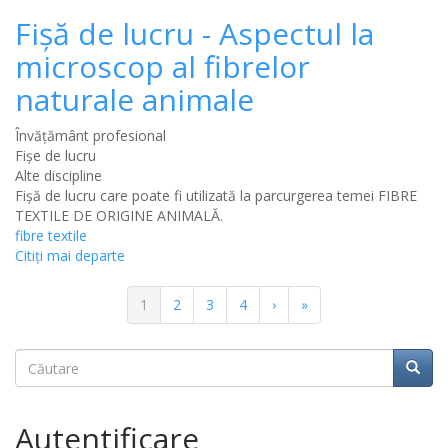
Fişă de lucru - Aspectul la
microscop al fibrelor
naturale animale
Învățământ profesional
Fișe de lucru
Alte discipline
Fişă de lucru care poate fi utilizată la parcurgerea temei FIBRE
TEXTILE DE ORIGINE ANIMALĂ.
fibre textile
Citiţi mai departe
Paginație
Pagina
1
Pagina
2
Pagina
3
Pagina
4
Pagina
›
Ultima
»
curentă
următoare
pagină
Căutare
Căuta
Căutare
Autentificare