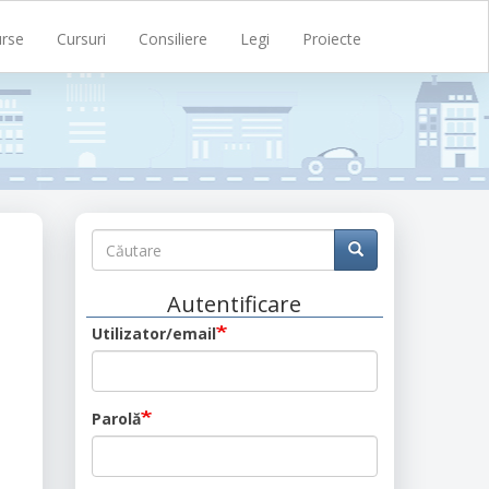
rse
Cursuri
Consiliere
Legi
Proiecte
Căutare
Căutare
Căutare
Autentificare
Utilizator/email
Parolă