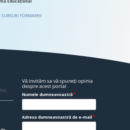
ma Educațional
CURSURI FORMARE
Vă invităm sa vă spuneți opinia
despre acest portal
dvs.
Numele dumneavoastră
Adresa dumneavoastră de e-mail
 de