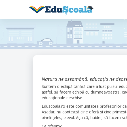
Sari
la
conținutul
principal
Natura ne aseamănă, educația ne deos
Suntem o echipă tânără care a luat pulsul educ
astfel, să facem echipă cu dumneavoastră, cadr
educaționale deschise.
Eduscoala.ro este comunitatea profesorilor care
Așadar, nu contează cine oferă și cine primește
bineînțeles, elevul. Așa că, haideți să facem s
Ce oferim?