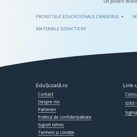
Un proiect dezvo
PROIECTELE EDUCAȚIONALE CANGURUL
W
Pub
MATERIALE DIDACTICE
EduȘcoală.ro
Link-
Contact
Concu
Despre noi
IDEE
Parteneri
Sigma
Politică de confidențialitate
Suport tehnic
Termeni și condiții