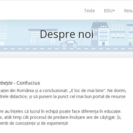
Navigare
Teste
EDU+
Resu
principală
Despre noi
ebește
- Confucius
ației din România și a concluzionat: „E loc de mai bine”. Ne dorim,
ele didactice, și să punem la punct cel mai bun portal de resurse
 au înțeles că lucrul în echipă poate face diferența în educație.
, atât timp cât procesul de predare-învățare are de câștigat. Și,
chimb de cunoștințe și de experiență!