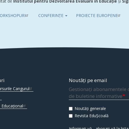
ltat de
Institutul pentru Dezvoltarea Evaluării în Educație
și
Sig
ORKSHOPURI
CONFERINȚE
PROIECTE EUROPENE
uri
Noutăți pe email
rsurile Cangurul
Gestionați abonamentele 
de buletine informative
 Educațional
Noutăți generale
Revista EduȘcoală
Informați-vă - abonați-vă la lista