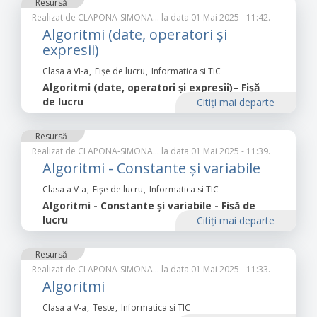
Resursă
Realizat de
CLAPONA-SIMONA…
la data 01 Mai 2025 - 11:42.
Algoritmi (date, operatori și
expresii)
Clasa a VI-a
Fișe de lucru
Informatica si TIC
Algoritmi (date, operatori și expresii)– Fișă
de lucru
Citiţi mai departe
Resursă
Realizat de
CLAPONA-SIMONA…
la data 01 Mai 2025 - 11:39.
Algoritmi - Constante și variabile
Clasa a V-a
Fișe de lucru
Informatica si TIC
Algoritmi - Constante și variabile - Fișă de
lucru
Citiţi mai departe
Resursă
Realizat de
CLAPONA-SIMONA…
la data 01 Mai 2025 - 11:33.
Algoritmi
Clasa a V-a
Teste
Informatica si TIC