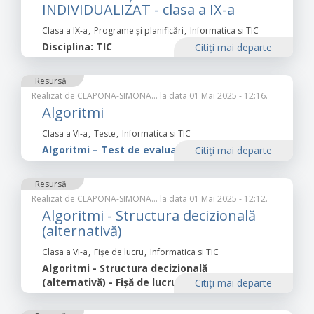
INDIVIDUALIZAT - clasa a IX-a
Clasa a IX-a
Programe și planificări
Informatica si TIC
Disciplina: TIC
Citiţi mai departe
Resursă
Realizat de
CLAPONA-SIMONA…
la data 01 Mai 2025 - 12:16.
Algoritmi
Clasa a VI-a
Teste
Informatica si TIC
Algoritmi – Test de evaluare formativă
Citiţi mai departe
Resursă
Realizat de
CLAPONA-SIMONA…
la data 01 Mai 2025 - 12:12.
Algoritmi - Structura decizională
(alternativă)
Clasa a VI-a
Fișe de lucru
Informatica si TIC
Algoritmi - Structura decizională
(alternativă) - Fișă de lucru
Citiţi mai departe