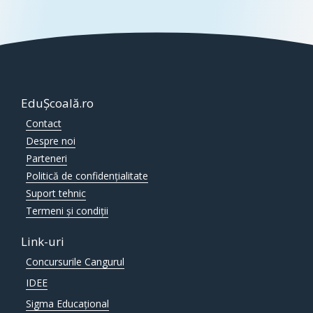
EduȘcoală.ro
Contact
Despre noi
Parteneri
Politică de confidențialitate
Suport tehnic
Termeni și condiții
Link-uri
Concursurile Cangurul
IDEE
Sigma Educațional