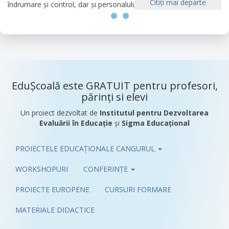
Citiţi mai departe
îndrumare și control, dar și personalului auxiliar.
EduȘcoală este GRATUIT pentru profesori,
părinți si elevi
Un proiect dezvoltat de
Institutul pentru Dezvoltarea
Evaluării în Educație
și
Sigma Educațional
PROIECTELE EDUCAȚIONALE CANGURUL
Pub
WORKSHOPURI
CONFERINȚE
PROIECTE EUROPENE
CURSURI FORMARE
MATERIALE DIDACTICE