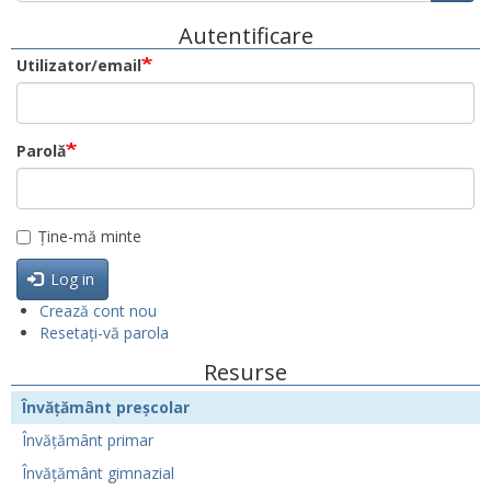
Autentificare
Utilizator/email
Parolă
Ține-mă minte
Log in
Crează cont nou
Resetați-vă parola
Resurse
Învățământ preșcolar
Învățământ primar
Învățământ gimnazial