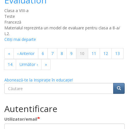
Evaluation
Clasa a VIII-a
Teste
Franceză
Materialul reprezinta un model de evaluare pentru clasa a 8-a/
L2.
Citiţi mai departe
Paginație
Prima
«
Pagina
‹ Anterior
Pagina
6
Pagina
7
Pagina
8
Pagina
9
Pagina
10
Pagina
11
Pagina
12
Pagina
13
pagină
anterioară
curentă
Pagina
14
Pagina
Următor ›
Ultima
»
următoare
pagină
Abonează-te la Inspirație în educație!
Căutare
Căuta
Căutare
Autentificare
Utilizator/email