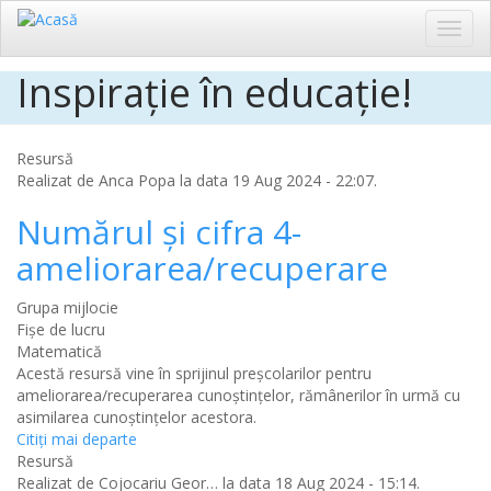
Toggl
navig
Inspirație în educație!
Sari
la
conținutul
principal
Resursă
Realizat de
Anca Popa
la data 19 Aug 2024 - 22:07.
Numărul și cifra 4-
ameliorarea/recuperare
Grupa mijlocie
Fișe de lucru
Matematică
Acestă resursă vine în sprijinul preșcolarilor pentru
ameliorarea/recuperarea cunoștințelor, rămânerilor în urmă cu
asimilarea cunoștințelor acestora.
Citiţi mai departe
Resursă
Realizat de
Cojocariu Geor…
la data 18 Aug 2024 - 15:14.