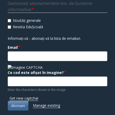
Gestionați abonamentele dvs. de buletine
informative
Noutăți generale
Revista EduȘcoală
Informați-vă - abonați-vă la lista de emailuri.
Email
Ce cod este afișat în imagine?
Enter the characters shown in the image.
Get new captcha!
Manage existing
Abonare