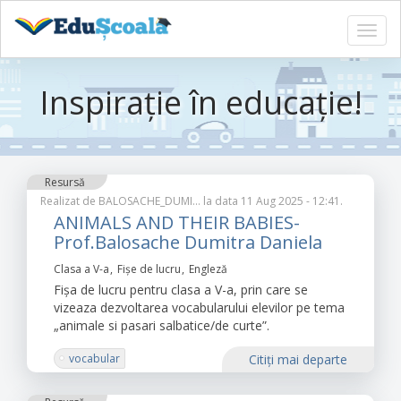
Toggl
navig
Sari
la
Inspirație în educație!
conținutul
principal
Resursă
Realizat de
BALOSACHE_DUMI…
la data 11 Aug 2025 - 12:41.
ANIMALS AND THEIR BABIES-
Prof.Balosache Dumitra Daniela
Clasa a V-a
Fișe de lucru
Engleză
Fișa de lucru pentru clasa a V-a, prin care se
vizeaza dezvoltarea vocabularului elevilor pe tema
„animale si pasari salbatice/de curte”.
vocabular
Citiţi mai departe