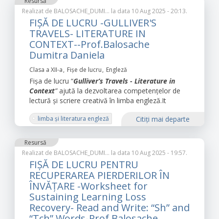
Resursă
Realizat de
BALOSACHE_DUMI…
la data 10 Aug 2025 - 20:13.
FIȘĂ DE LUCRU -GULLIVER'S
TRAVELS- LITERATURE IN
CONTEXT--Prof.Balosache
Dumitra Daniela
Clasa a XII-a
Fișe de lucru
Engleză
Fișa de lucru “
Gulliver’s Travels - Literature in
Context
”
ajută la dezvoltarea competențelor de
lectură și scriere creativă în limba engleză.It
limba și literatura engleză
Citiţi mai departe
Resursă
Realizat de
BALOSACHE_DUMI…
la data 10 Aug 2025 - 19:57.
FIȘĂ DE LUCRU PENTRU
RECUPERAREA PIERDERILOR ÎN
ÎNVĂȚARE -Worksheet for
Sustaining Learning Loss
Recovery- Read and Write: “Sh” and
“Tch” Words-Prof.Balosache