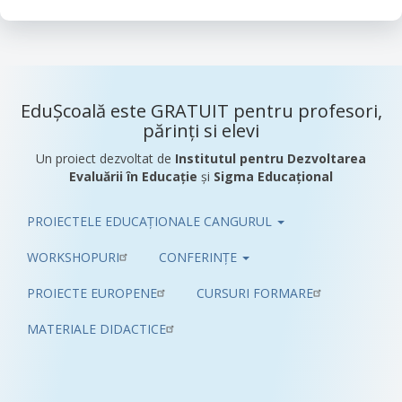
EduȘcoală este GRATUIT pentru profesori,
părinți si elevi
Un proiect dezvoltat de
Institutul pentru Dezvoltarea
Evaluării în Educație
și
Sigma Educațional
PROIECTELE EDUCAȚIONALE CANGURUL
Pub
WORKSHOPURI
CONFERINȚE
PROIECTE EUROPENE
CURSURI FORMARE
MATERIALE DIDACTICE