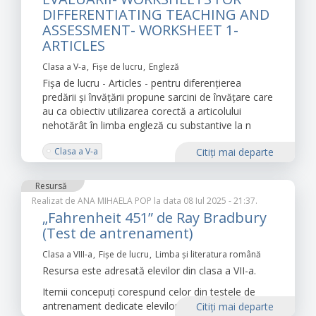
DIFFERENTIATING TEACHING AND
ASSESSMENT- WORKSHEET 1-
ARTICLES
Clasa a V-a
Fișe de lucru
Engleză
Fișa de lucru - Articles - pentru diferențierea
predării și învățării propune sarcini de învățare care
au ca obiectiv utilizarea corectă a articolului
nehotărât în limba engleză cu substantive la n
Clasa a V-a
Citiţi mai departe
Resursă
Realizat de
ANA MIHAELA POP
la data 08 Iul 2025 - 21:37.
„Fahrenheit 451” de Ray Bradbury
(Test de antrenament)
Clasa a VIII-a
Fișe de lucru
Limba şi literatura română
Resursa este adresată elevilor din clasa a VII-a.
Itemii concepuți corespund celor din testele de
antrenament dedicate elevilor din clasa a VIII-a.
Citiţi mai departe