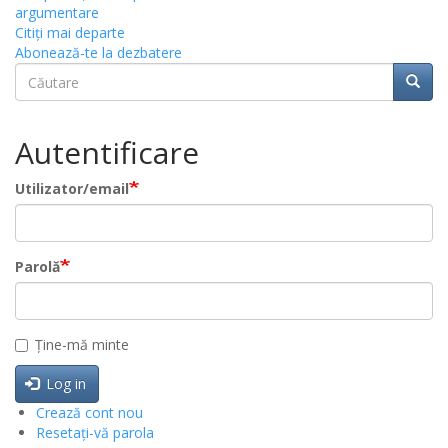
argumentare
Citiţi mai departe
Abonează-te la dezbatere
Căutare
Căuta
Căutare
Autentificare
Utilizator/email
Parolă
Ține-mă minte
Log in
Crează cont nou
Resetați-vă parola