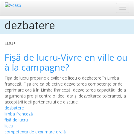
Toggl
navig
dezbatere
Sari
la
conținutul
principal
EDU+
Fișă de lucru-Vivre en ville ou
à la campagne?
Fișa de lucru propune elevilor de liceu o dezbatere în Limba
franceză. Fișa are ca obiective dezvoltarea competențelor de
exprimare orală în Limba franceză, dezvoltarea capacității de a
argumenta pro și contra o idee, dar și dezvoltarea toleranței, a
acceptării ideii partenerului de discuție.
dezbatere
limba franceză
fișă de lucru
liceu
competența de exprimare orală