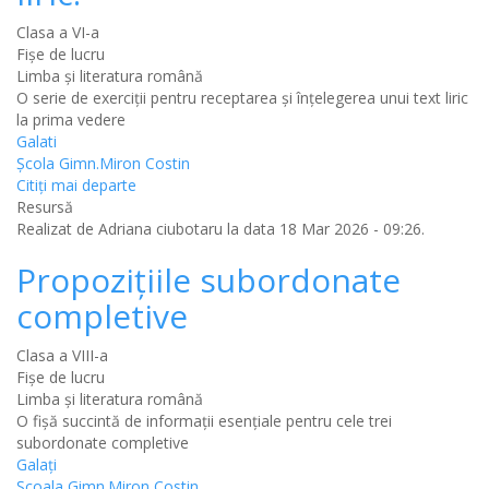
Clasa a VI-a
Fișe de lucru
Limba şi literatura română
O serie de exerciţii pentru receptarea şi înţelegerea unui text liric
la prima vedere
Galati
Şcola Gimn.Miron Costin
Citiţi mai departe
Resursă
Realizat de
Adriana ciubotaru
la data 18 Mar 2026 - 09:26.
Propoziţiile subordonate
completive
Clasa a VIII-a
Fișe de lucru
Limba şi literatura română
O fişă succintă de informaţii esenţiale pentru cele trei
subordonate completive
Galaţi
Şcoala Gimn.Miron Costin