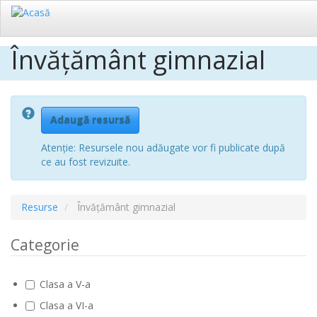
Învățământ gimnazial
Sari
la
conținutul
principal
Adaugă resursă
Atenție: Resursele nou adăugate vor fi publicate după
ce au fost revizuite.
Resurse
Învățământ gimnazial
Categorie
Clasa a V-a
Clasa a VI-a