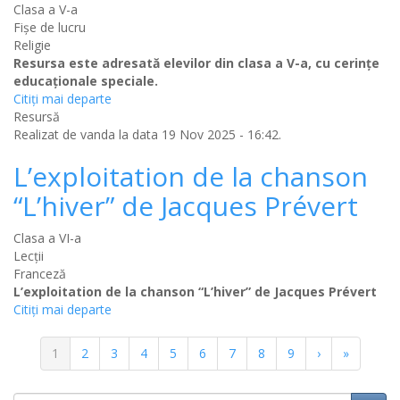
Clasa a V-a
Fișe de lucru
Religie
Resursa este adresată elevilor din clasa a V-a, cu cerințe
educaționale speciale.
Citiţi mai departe
Resursă
Realizat de
vanda
la data 19 Nov 2025 - 16:42.
L’exploitation de la chanson
“L’hiver” de Jacques Prévert
Clasa a VI-a
Lecții
Franceză
L’exploitation de la chanson “L’hiver” de Jacques Prévert
Citiţi mai departe
Paginație
Pagina
1
Pagina
2
Pagina
3
Pagina
4
Pagina
5
Pagina
6
Pagina
7
Pagina
8
Pagina
9
Pagina
›
Ultima
»
curentă
următoare
pagină