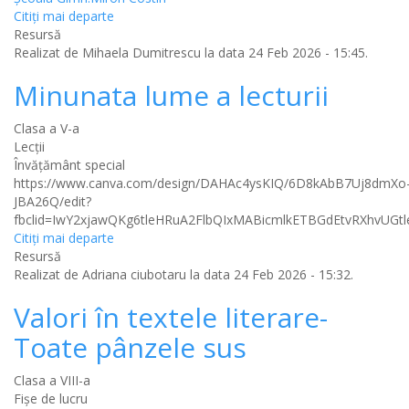
Citiţi mai departe
Resursă
Realizat de
Mihaela Dumitrescu
la data 24 Feb 2026 - 15:45.
Minunata lume a lecturii
Clasa a V-a
Lecții
Învăţământ special
https://www.canva.com/design/DAHAc4ysKIQ/6D8kAbB7Uj8dmXo
JBA26Q/edit?
fbclid=IwY2xjawQKg6tleHRuA2FlbQIxMABicmlkETBGdEtvRXh
Citiţi mai departe
Resursă
Realizat de
Adriana ciubotaru
la data 24 Feb 2026 - 15:32.
Valori în textele literare-
Toate pânzele sus
Clasa a VIII-a
Fișe de lucru