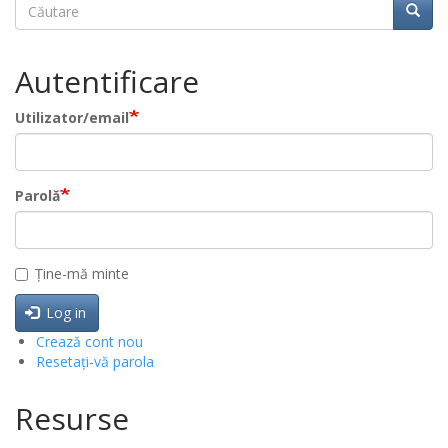
Căutare
Căuta
Căutare
Autentificare
Utilizator/email
Parolă
Ține-mă minte
Log in
Crează cont nou
Resetați-vă parola
Resurse