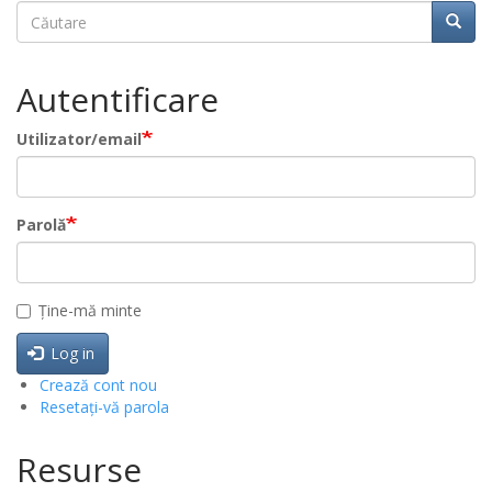
Căutare
Căuta
Autentificare
Utilizator/email
Parolă
Ține-mă minte
Log in
Crează cont nou
Resetați-vă parola
Resurse