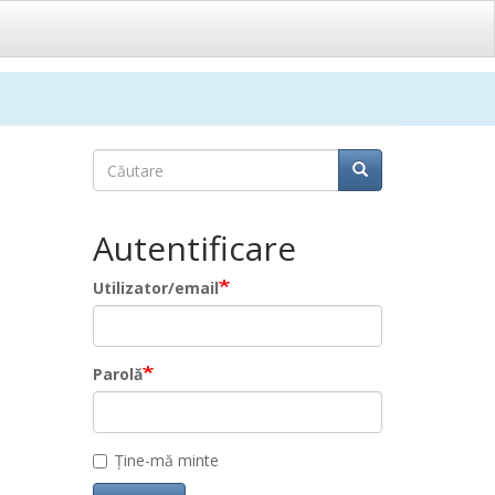
Căutare
Căutare
Căutare
Autentificare
Utilizator/email
Parolă
Ține-mă minte