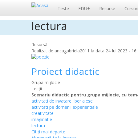
Navigare
Teste
EDU+
Resurse
Cursur
principală
lectura
Sari
la
conținutul
principal
Resursă
Realizat de
ancagabriela2011
la data 24 Iul 2023 - 16:
Proiect didactic
Grupa mijlocie
Lecții
Scenariu didactic pentru grupa mijlocie, cu tem
activitati de invatare liber alese
activitati pe domenii experientiale
creativitate
imaginatie
lectura
Citiţi mai departe
Abonează-te la lectura