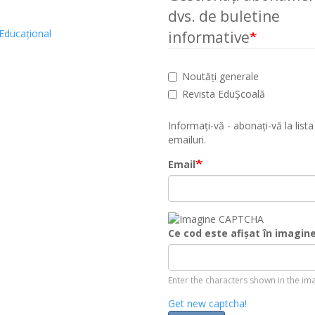
dvs. de buletine
Educațional
informative
Noutăți generale
Revista EduȘcoală
Informați-vă - abonați-vă la lista
emailuri.
Email
Ce cod este afișat în imagin
Enter the characters shown in the im
Get new captcha!