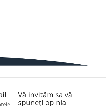
il
Vă invităm sa vă
spuneți opinia
tele