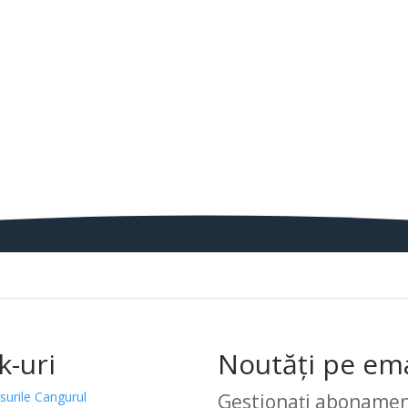
k-uri
Noutăți pe ema
surile Cangurul
Gestionați abonamen