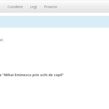
i
Consiliere
Legi
Proiecte
41.
a "Mihai Eminescu prin ochi de copil"