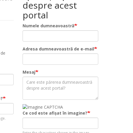
despre acest
portal
Numele dumneavoastră
Adresa dumneavoastră de e-mail
 de
Mesaj
e?
Ce cod este afișat în imagine?
age.
Enter the characters shown in the image.