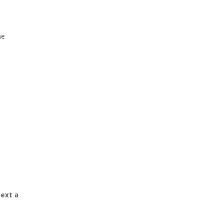
ne
text a