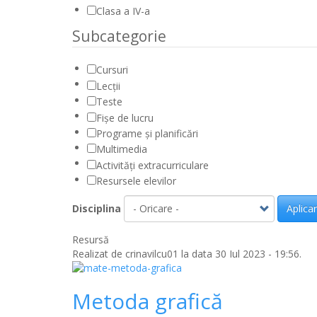
Clasa a IV-a
Subcategorie
Cursuri
Lecții
Teste
Fișe de lucru
Programe și planificări
Multimedia
Activități extracurriculare
Resursele elevilor
Disciplina
Aplica
Resursă
Realizat de
crinavilcu01
la data 30 Iul 2023 - 19:56.
Metoda grafică