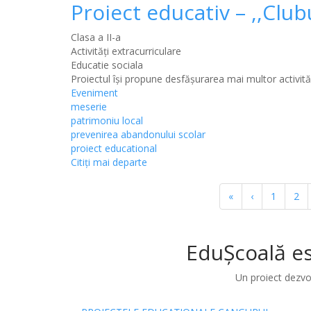
Proiect educativ – ,,Club
Clasa a II-a
Activități extracurriculare
Educatie sociala
Proiectul își propune desfășurarea mai multor activită
Eveniment
meserie
patrimoniu local
prevenirea abandonului scolar
proiect educational
Citiţi mai departe
Paginație
Prima
«
Pagina
‹
Pagina
1
Pag
2
pagină
anterioară
EduȘcoală es
Un proiect dezvo