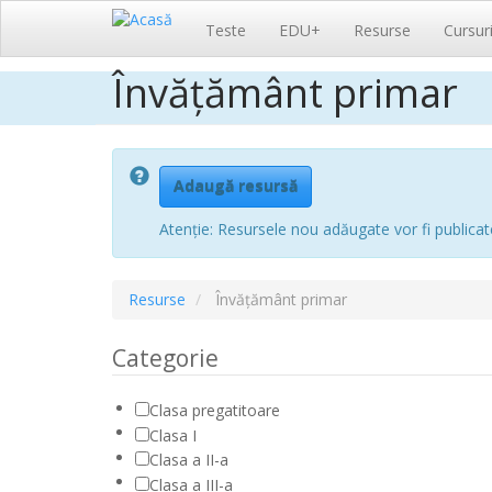
Navigare
Teste
EDU+
Resurse
Cursur
principală
Învățământ primar
Sari
la
conținutul
principal
Adaugă resursă
Atenție: Resursele nou adăugate vor fi publicat
Resurse
Învățământ primar
Categorie
Clasa pregatitoare
Clasa I
Clasa a II-a
Clasa a III-a