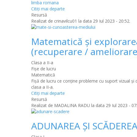
limba romana
Citiţi mai departe
Resursă
Realizat de
crinavilcu01
la data 29 Iul 2023 - 20:52.
Matematică şi explorarea
(recuperare / ameliorare
Clasa a II-a
Fișe de lucru
Matematică
Fişă de lucru ce conţine probleme cu suport vizual şi 
clasa a II-a.
Citiţi mai departe
Resursă
Realizat de
MADALINA RADU
la data 29 Iul 2023 - 07
ADUNAREA ȘI SCĂDERE
Clasa I