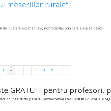
ul meseriilor rurale“
ți
de învățare experiențială, nonformală, prin care elevii să desco
ina
Pagina
3
Pagina
4
Pagina
5
Pagina
6
Pagina
7
Pagina
8
Pagina
9
Pagina
›
Ultima
»
curentă
următoare
pagină
te GRATUIT pentru profesori, păr
ltat de
Institutul pentru Dezvoltarea Evaluării în Educație
și
Sig