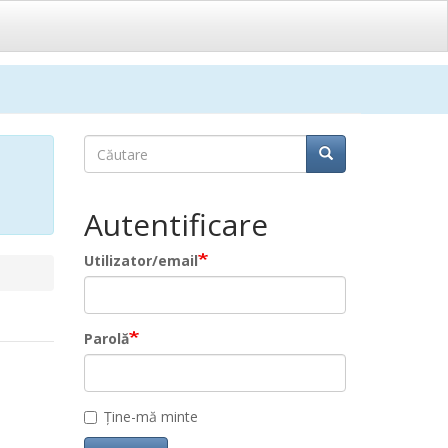
Căutare
Căutare
Căutare
Autentificare
Utilizator/email
Parolă
Ține-mă minte