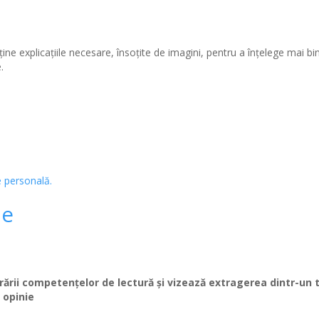
ţine explicaţiile necesare, însoţite de imagini, pentru a înţelege mai bi
.
ne
orării competenţelor de lectură şi vizează extragerea dintr-un 
 opinie