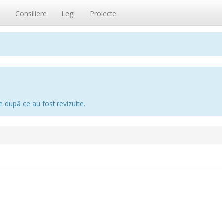
i
Consiliere
Legi
Proiecte
e după ce au fost revizuite.