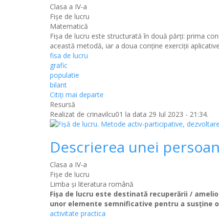
Clasa a IV-a
Fișe de lucru
Matematică
Fişa de lucru este structurată în două părţi: prima con
această metodă, iar a doua conţine exerciţii aplicative
fisa de lucru
grafic
populatie
bilant
Citiţi mai departe
Resursă
Realizat de
crinavilcu01
la data 29 Iul 2023 - 21:34.
Descrierea unei persoa
Clasa a IV-a
Fișe de lucru
Limba şi literatura română
Fişa de lucru este destinată recuperării / ameli
unor elemente semnificative pentru a susţine o
activitate practica