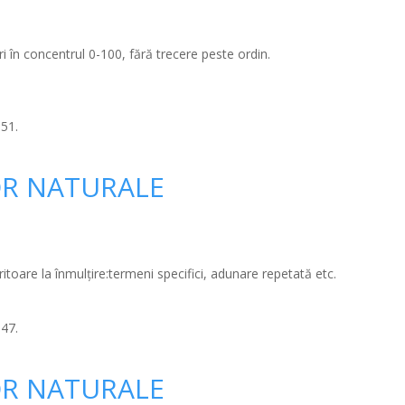
ri în concentrul 0-100, fără trecere peste ordin.
:51.
R NATURALE
eritoare la înmulțire:termeni specifici, adunare repetată etc.
:47.
R NATURALE