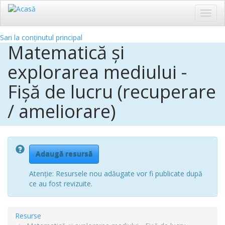
Toggl
navig
Sari la conținutul principal
Matematică şi
explorarea mediului -
Fișă de lucru (recuperare
/ ameliorare)
Adaugă resursă
Atenție: Resursele nou adăugate vor fi publicate după
ce au fost revizuite.
Resurse