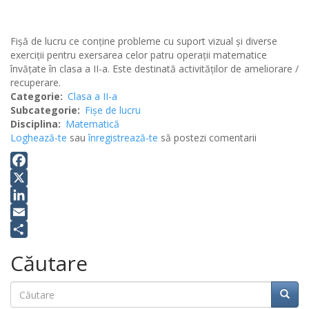
Fişă de lucru ce conţine probleme cu suport vizual şi diverse
exerciţii pentru exersarea celor patru operaţii matematice
învăţate în clasa a II-a. Este destinată activităţilor de ameliorare /
recuperare.
Categorie
Clasa a II-a
Subcategorie
Fișe de lucru
Disciplina
Matematică
Loghează-te
sau
înregistrează-te
să postezi comentarii
Facebook
X
LinkedIn
Email
Share
Căutare
Căutare
Căuta