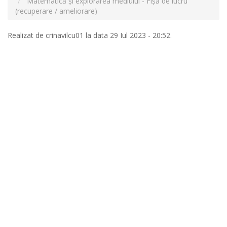
Matematică şi explorarea mediului - Fișă de lucru
(recuperare / ameliorare)
Realizat de
crinavilcu01
la data 29 Iul 2023 - 20:52.