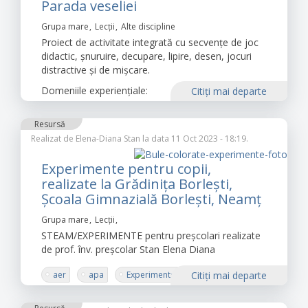
Parada veseliei
Grupa mare
Lecții
Alte discipline
Proiect de activitate integrată cu secvențe de joc
didactic, șnuruire, decupare, lipire, desen, jocuri
distractive și de mișcare.
Domeniile experiențiale:
Citiţi mai departe
Resursă
Realizat de
Elena-Diana Stan
la data 11 Oct 2023 - 18:19.
Experimente pentru copii,
realizate la Grădiniţa Borleşti,
Şcoala Gimnazială Borleşti, Neamţ
Grupa mare
Lecții
STEAM/EXPERIMENTE pentru preșcolari realizate
de prof. înv. preșcolar Stan Elena Diana
aer
apa
Experimente
Citiţi mai departe
prescolari
STEAM