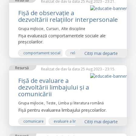
Resursă
Realizat de
dav
la data 25 Aug 2023 - 23:21.
Fișă de observație a
dezvoltării relaţiilor interpersonale
Grupa mijlocie
Cursuri
Alte discipline
Fișa evaluează comportamentele sociale ale
preșcolarilor.
comportament social
relatii interpersonale
Citiţi mai departe
prescolari
Resursă
Realizat de
dav
la data 25 Aug 2023 - 23:15.
Fișă de evaluare a
dezvoltării limbajului și a
comunicării
Grupa mijlocie
Teste
Limba şi literatura română
Fișă pentru evaluarea limbajului preșcolarilor.
comunicare
evaluare a limbajului
Citiţi mai departe
prescolar