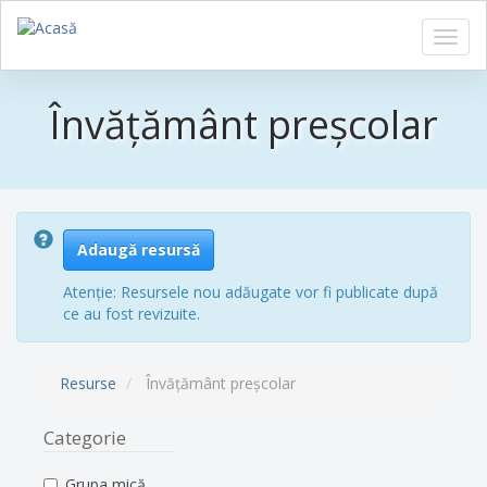
Toggl
navig
Sari
la
Învățământ preșcolar
conținutul
principal
Adaugă resursă
Atenție: Resursele nou adăugate vor fi publicate după
ce au fost revizuite.
Resurse
Învățământ preșcolar
Categorie
Grupa mică