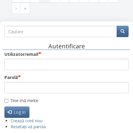
pagină
anterioară
curentă
Pagina
›
Ultima
»
următoare
pagină
Căutare
Căutare
Căuta
Autentificare
Utilizator/email
Parolă
Ține-mă minte
Log in
Crează cont nou
Resetați-vă parola