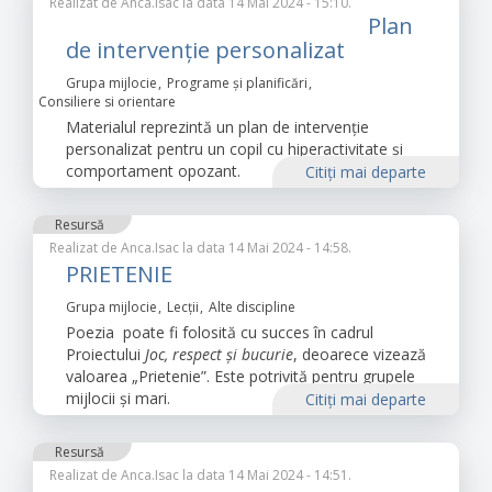
Realizat de
Anca.Isac
la data 14 Mai 2024 - 15:10.
Plan
de intervenție personalizat
Grupa mijlocie
Programe și planificări
Consiliere si orientare
Materialul reprezintă un plan de intervenție
personalizat pentru un copil cu hiperactivitate și
comportament opozant.
Citiţi mai departe
Resursă
Realizat de
Anca.Isac
la data 14 Mai 2024 - 14:58.
PRIETENIE
Grupa mijlocie
Lecții
Alte discipline
Poezia poate fi folosită cu succes în cadrul
Proiectului
Joc, respect și bucurie
, deoarece vizează
valoarea „Prietenie”. Este potrivită pentru grupele
mijlocii și mari.
Citiţi mai departe
Resursă
Realizat de
Anca.Isac
la data 14 Mai 2024 - 14:51.