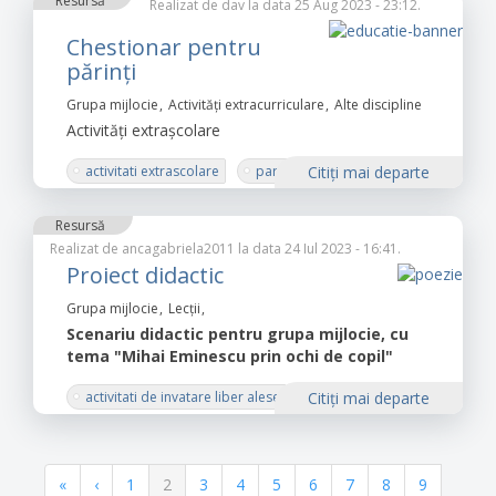
Resursă
Realizat de
dav
la data 25 Aug 2023 - 23:12.
Chestionar pentru
părinți
Grupa mijlocie
Activități extracurriculare
Alte discipline
Activități extrașcolare
activitati extrascolare
parinti
Citiţi mai departe
Resursă
Realizat de
ancagabriela2011
la data 24 Iul 2023 - 16:41.
Proiect didactic
Grupa mijlocie
Lecții
Scenariu didactic pentru grupa mijlocie, cu
tema "Mihai Eminescu prin ochi de copil"
activitati de invatare liber alese
Citiţi mai departe
activitati pe domenii experientiale
creativitate
imaginatie
lectura
Paginație
Prima
«
Pagina
‹
Pagina
1
Pagina
2
Pagina
3
Pagina
4
Pagina
5
Pagina
6
Pagina
7
Pagina
8
Pagina
9