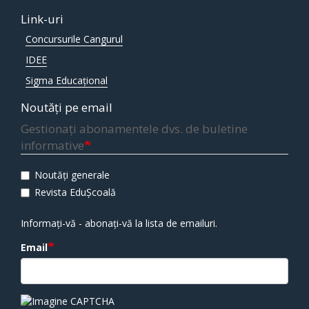
Link-uri
Concursurile Cangurul
IDEE
Sigma Educațional
Noutăți pe email
Gestionați abonamentele dvs. de buletine
informative
Noutăți generale
Revista EduȘcoală
Informați-vă - abonați-vă la lista de emailuri.
Email