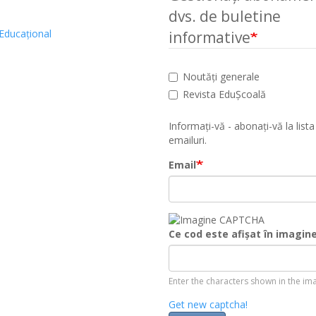
dvs. de buletine
Educațional
informative
Noutăți generale
Revista EduȘcoală
Informați-vă - abonați-vă la lista
emailuri.
Email
Ce cod este afișat în imagin
Enter the characters shown in the im
Get new captcha!