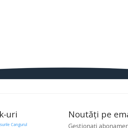
k-uri
Noutăți pe ema
surile Cangurul
Gestionați abonamen