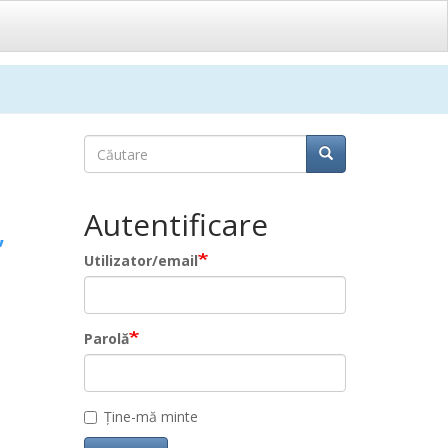
Căutare
Căutare
Căutare
Autentificare
,
Utilizator/email
Parolă
Ține-mă minte