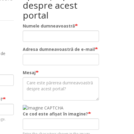
despre acest
portal
Numele dumneavoastră
Adresa dumneavoastră de e-mail
 de
Mesaj
e?
Ce cod este afișat în imagine?
age.
Enter the characters shown in the image.