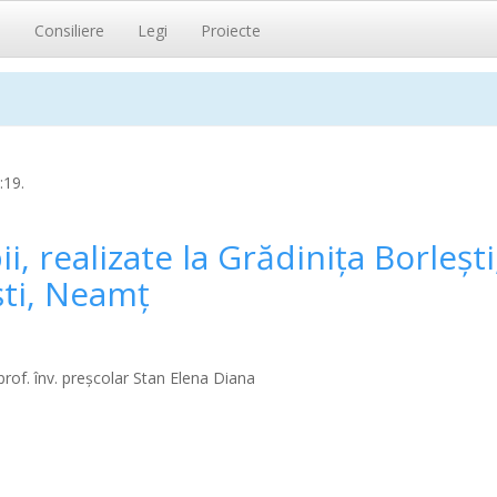
i
Consiliere
Legi
Proiecte
:19.
 realizate la Grădiniţa Borleşti
şti, Neamţ
of. înv. preșcolar Stan Elena Diana