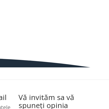
il
Vă invităm sa vă
spuneți opinia
tele