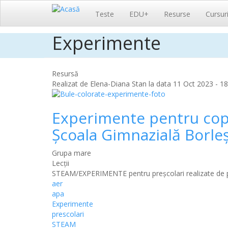
Navigare
Teste
EDU+
Resurse
Cursur
principală
Experimente
Sari
la
conținutul
principal
Resursă
Realizat de
Elena-Diana Stan
la data 11 Oct 2023 - 18
Experimente pentru copii,
Şcoala Gimnazială Borle
Grupa mare
Lecții
STEAM/EXPERIMENTE pentru preșcolari realizate de pr
aer
apa
Experimente
prescolari
STEAM