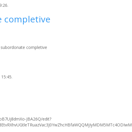
9:26.
e completive
ei subordonate completive
 15:45.
AbB7Uj8dmXo-JBA26Q/edit?
TBGdEtvRXhvUGtleTRuazVac3J0YwZhcHBfaWQQMjIyMDM5MTc4ODI