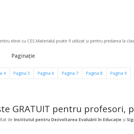
entru elevii cu CES.Materialul poate fi utilizat şi pentru predarea la clas
Paginație
na
4
Pagina
5
Pagina
6
Pagina
7
Pagina
8
Pagina
9
te GRATUIT pentru profesori, păr
ltat de
Institutul pentru Dezvoltarea Evaluării în Educație
și
Sig