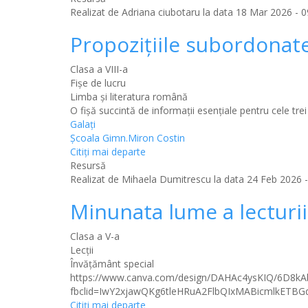
Realizat de
Adriana ciubotaru
la data 18 Mar 2026 - 0
Propoziţiile subordonat
Clasa a VIII-a
Fișe de lucru
Limba şi literatura română
O fişă succintă de informaţii esenţiale pentru cele tr
Galaţi
Şcoala Gimn.Miron Costin
Citiţi mai departe
Resursă
Realizat de
Mihaela Dumitrescu
la data 24 Feb 2026 -
Minunata lume a lecturii
Clasa a V-a
Lecții
Învăţământ special
https://www.canva.com/design/DAHAc4ysKIQ/6D8k
fbclid=IwY2xjawQKg6tleHRuA2FlbQIxMABicmlkE
Citiţi mai departe