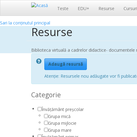
Navigare
Teste
EDU+
Resurse
Cursur
principală
Sari la conținutul principal
Resurse
Biblioteca virtuală a cadrelor didactice- documentele n
Adaugă resursă
Atenție: Resursele nou adăugate vor fi publicat
Categorie
Învățământ preșcolar
Grupa mică
Grupa mijlocie
Grupa mare
Învățământ primar