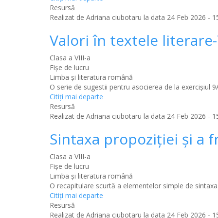
Resursă
Realizat de
Adriana ciubotaru
la data 24 Feb 2026 - 15
Valori în textele literar
Clasa a VIII-a
Fișe de lucru
Limba şi literatura română
O serie de sugestii pentru asocierea de la exercişiul 
Citiţi mai departe
Resursă
Realizat de
Adriana ciubotaru
la data 24 Feb 2026 - 15
Sintaxa propoziţiei şi a f
Clasa a VIII-a
Fișe de lucru
Limba şi literatura română
O recapitulare scurtă a elementelor simple de sintaxa 
Citiţi mai departe
Resursă
Realizat de
Adriana ciubotaru
la data 24 Feb 2026 - 15