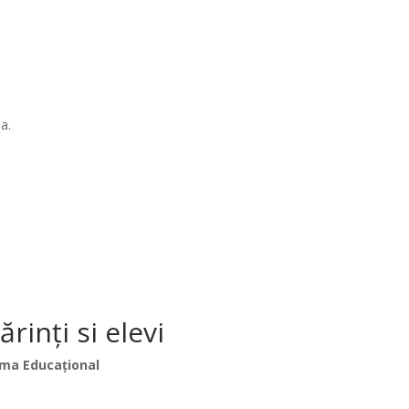
a.
inți si elevi
ma Educațional