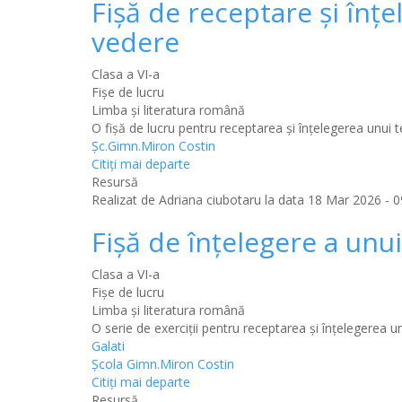
Fişă de receptare şi înţe
vedere
Clasa a VI-a
Fișe de lucru
Limba şi literatura română
O fişă de lucru pentru receptarea şi înţelegerea unui te
Şc.Gimn.Miron Costin
Citiţi mai departe
Resursă
Realizat de
Adriana ciubotaru
la data 18 Mar 2026 - 0
Fişă de înţelegere a unui 
Clasa a VI-a
Fișe de lucru
Limba şi literatura română
O serie de exerciţii pentru receptarea şi înţelegerea un
Galati
Şcola Gimn.Miron Costin
Citiţi mai departe
Resursă