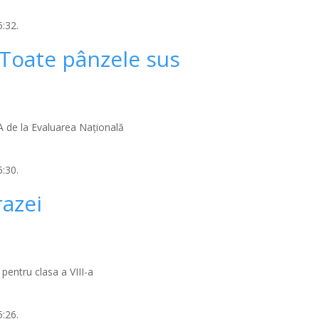
:32.
e-Toate pânzele sus
9A de la Evaluarea Naţională
:30.
razei
pentru clasa a VIII-a
:26.