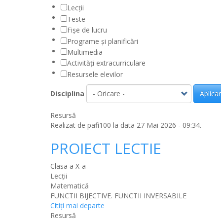
Lecții
Teste
Fișe de lucru
Programe și planificări
Multimedia
Activități extracurriculare
Resursele elevilor
Disciplina
Aplica
Resursă
Realizat de
pafi100
la data 27 Mai 2026 - 09:34.
PROIECT LECTIE
Clasa a X-a
Lecții
Matematică
FUNCTII BIJECTIVE. FUNCTII INVERSABILE
Citiţi mai departe
Resursă