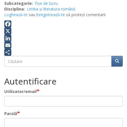
Subcategorie
Fișe de lucru
Disciplina
Limba şi literatura română
Loghează-te
sau
înregistrează-te
să postezi comentarii
Facebook
X
LinkedIn
Email
Căutare
Share
Căuta
Căutare
Autentificare
Utilizator/email
Parolă