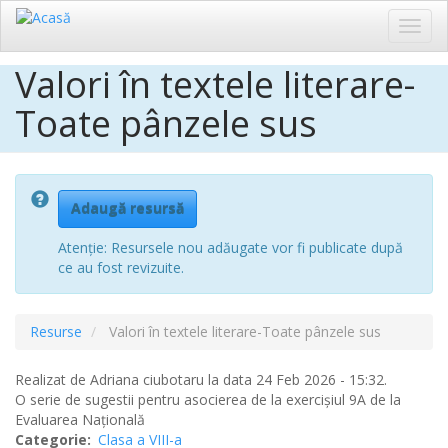
Toggl
navig
Valori în textele literare-
Sari
la
Toate pânzele sus
conținutul
principal
Adaugă resursă
Atenție: Resursele nou adăugate vor fi publicate după
ce au fost revizuite.
Resurse
Valori în textele literare-Toate pânzele sus
Realizat de
Adriana ciubotaru
la data 24 Feb 2026 - 15:32.
O serie de sugestii pentru asocierea de la exercişiul 9A de la
Evaluarea Naţională
Categorie
Clasa a VIII-a