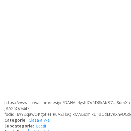
https://www.canva.com/design/DAHAc4ysKIQ/6D8kAbB7Uj8dmXo
JBA26Q/edit?
fbclid=IwY2xjawQKg6tleHRuA2FlbQIxMABicmlkETBGdEtvRXh
Categorie
Clasa a V-a
Subcategorie
Lecții