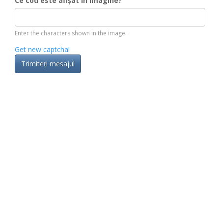
Ce cod este afișat în imagine?
Enter the characters shown in the image.
Get new captcha!
Trimiteţi mesajul