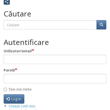
Email
Share
Căutare
Căutare
Căuta
Autentificare
Utilizator/email
Parolă
Ține-mă minte
Log in
Crează cont nou