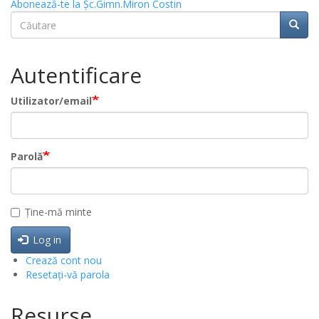
Abonează-te la Şc.Gimn.Miron Costin
Căutare
Căuta
Căutare
Autentificare
Utilizator/email
Parolă
Ține-mă minte
Log in
Crează cont nou
Resetați-vă parola
Resurse