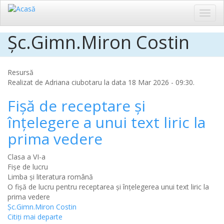
Toggl
navig
Şc.Gimn.Miron Costin
Sari
la
conținutul
principal
Resursă
Realizat de
Adriana ciubotaru
la data 18 Mar 2026 - 09:30.
Fişă de receptare şi
înţelegere a unui text liric la
prima vedere
Clasa a VI-a
Fișe de lucru
Limba şi literatura română
O fişă de lucru pentru receptarea şi înţelegerea unui text liric la
prima vedere
Şc.Gimn.Miron Costin
Citiţi mai departe