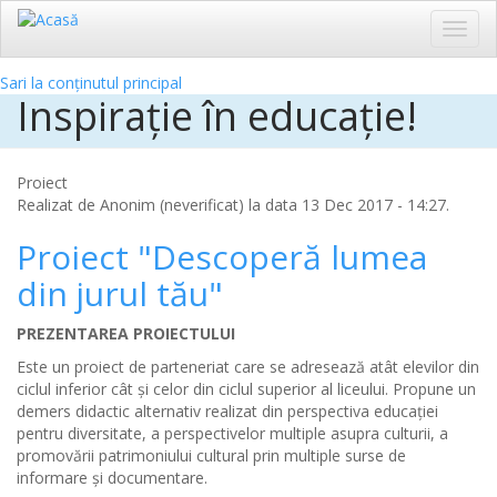
Toggl
navig
Sari la conținutul principal
Inspirație în educație!
Proiect
Realizat de
Anonim (neverificat)
la data 13 Dec 2017 - 14:27.
Proiect "Descoperă lumea
din jurul tău"
PREZENTAREA PROIECTULUI
Este un proiect de parteneriat care se adresează atât elevilor din
ciclul inferior cât şi celor din ciclul superior al liceului. Propune un
demers didactic alternativ realizat din perspectiva educaţiei
pentru diversitate, a perspectivelor multiple asupra culturii, a
promovării patrimoniului cultural prin multiple surse de
informare şi documentare.