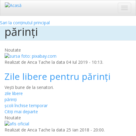
Toggl
navig
Sari la conținutul principal
părinți
Noutate
Realizat de
Anca Tache
la data 04 Iul 2019 - 10:13.
Zile libere pentru părinți
Vești bune de la senatori.
zile libere
părinți
școli închise temporar
Citiţi mai departe
Noutate
Realizat de
Anca Tache
la data 25 Ian 2018 - 20:00.