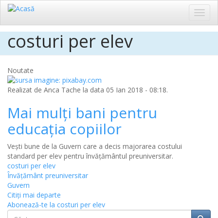
Toggl
navig
costuri per elev
Sari
la
conținutul
principal
Noutate
Realizat de
Anca Tache
la data 05 Ian 2018 - 08:18.
Mai mulți bani pentru
educația copiilor
Vești bune de la Guvern care a decis majorarea costului
standard per elev pentru învățământul preuniversitar.
costuri per elev
Învățământ preuniversitar
Guvern
Citiţi mai departe
Abonează-te la costuri per elev
Căutare