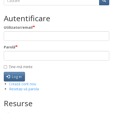
Căuta
Căutare
Autentificare
Utilizator/email
Parolă
Ține-mă minte
Log in
Crează cont nou
Resetați-vă parola
Resurse