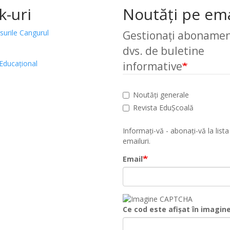
k-uri
Noutăți pe ema
surile Cangurul
Gestionați abonamen
dvs. de buletine
Educațional
informative
Noutăți generale
Revista EduȘcoală
Informați-vă - abonați-vă la lista
emailuri.
Email
Ce cod este afișat în imagin