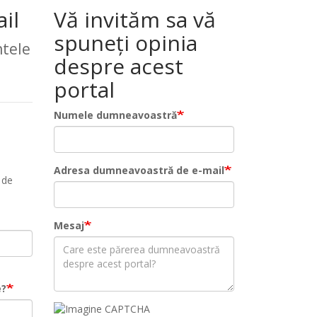
il
Vă invităm sa vă
spuneți opinia
tele
despre acest
portal
Numele dumneavoastră
Adresa dumneavoastră de e-mail
 de
Mesaj
e?