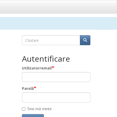
Căutare
Căutare
Căutare
Autentificare
Utilizator/email
Parolă
Ține-mă minte