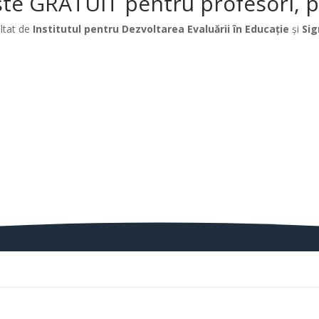
te GRATUIT pentru profesori, păr
ltat de
Institutul pentru Dezvoltarea Evaluării în Educație
și
Sig