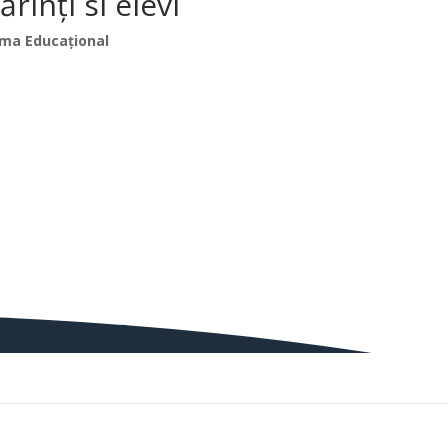
inți si elevi
ma Educațional