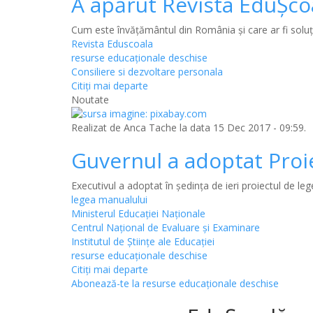
A apărut Revista EduȘco
Cum este învățământul din România și care ar fi soluți
Revista Eduscoala
resurse educaționale deschise
Consiliere si dezvoltare personala
Citiţi mai departe
Noutate
Realizat de
Anca Tache
la data 15 Dec 2017 - 09:59.
Guvernul a adoptat Proi
Executivul a adoptat în ședința de ieri proiectul de l
legea manualului
Ministerul Educației Naționale
Centrul Național de Evaluare și Examinare
Institutul de Științe ale Educației
resurse educaționale deschise
Citiţi mai departe
Abonează-te la resurse educaționale deschise