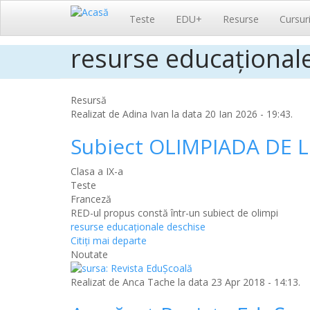
Navigare
Teste
EDU+
Resurse
Cursur
principală
resurse educațional
Sari
la
conținutul
principal
Resursă
Realizat de
Adina Ivan
la data 20 Ian 2026 - 19:43.
Subiect OLIMPIADA DE L
Clasa a IX-a
Teste
Franceză
RED-ul propus
constă într-un subiect de olimpi
resurse educaționale deschise
Citiţi mai departe
Noutate
Realizat de
Anca Tache
la data 23 Apr 2018 - 14:13.