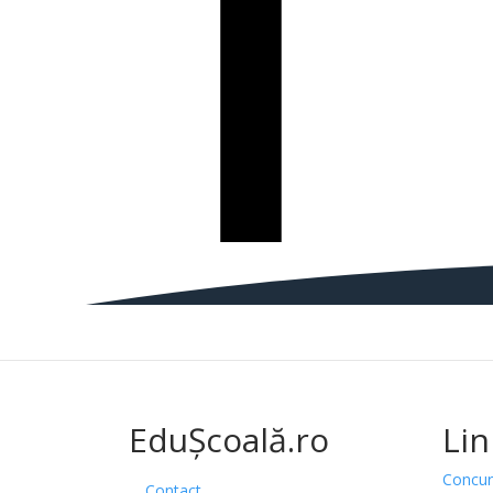
EduȘcoală.ro
Lin
Concur
Contact