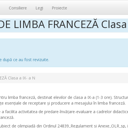
i
Consiliere
Legi
Proiecte
DE LIMBA FRANCEZĂ Clasa a
e după ce au fost revizuite.
Ă Clasa a IX- a N
tru limba franceză, destinat elevilor de clasa a IX-a (1-3 ore). Structu
e esențiale de receptare și producere a mesajului în limba franceză.
 facilita activitatea de predare-învățare-evaluare a cadrelor didactice
ranceză.
i subiect de olimpiadă din Ordinul 24839_Regulament si Anexe_OLR_sp, i