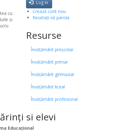
Log in
Crează cont nou
atea cu
Resetați-vă parola
lude şi
lucru
Resurse
Învățământ preșcolar
Învățământ primar
Învățământ gimnazial
Învățământ liceal
Învățământ profesional
inți si elevi
ma Educațional