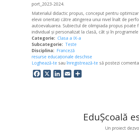
port_2023-2024.
Materialul didactic propus, conceput pentru optimizarea
elevii orientați către atingerea unui nivel înalt de perfo
autoevaluarea. Subiectul de olimpiada propus poate fi 
individual și personalizat la clasă, cât și în programel
Categorie
Clasa a IX-a
Subcategorie
Teste
Disciplina
Franceză
resurse educaționale deschise
Loghează-te
sau
înregistrează-te
să postezi comentar
Facebook
X
LinkedIn
Email
Share
EduȘcoală es
Un proiect dezvo