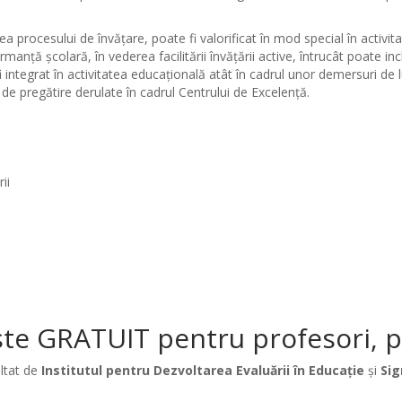
 procesului de învățare, poate fi valorificat în mod special în activit
rmanță școlară, în vederea facilitării învățării active, întruc
â
t poate inc
integrat în activitatea educațională atât în cadrul unor demersuri de 
e de pregătire derulate în cadrul Centrului de Excelență.
ii
te GRATUIT pentru profesori, păr
ltat de
Institutul pentru Dezvoltarea Evaluării în Educație
și
Sig