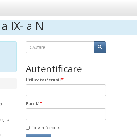
 IX- a N
Căutare
Căutare
Căutare
Autentificare
Utilizator/email
Parolă
ra
 și a
Ține-mă minte
t,