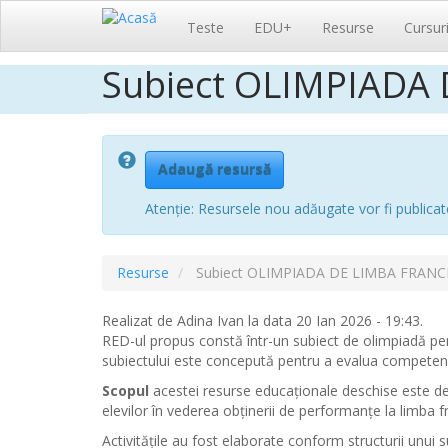
Navigare
Teste
EDU+
Resurse
Cursur
principală
Subiect OLIMPIADA 
Sari
la
conținutul
principal
Adaugă resursă
Atenție: Resursele nou adăugate vor fi publicat
Resurse
Subiect OLIMPIADA DE LIMBA FRANCEZ
Realizat de
Adina Ivan
la data 20 Ian 2026 - 19:43.
RED-ul propus
constă într-un subiect de olimpiadă pen
subiectului este concepută pentru a evalua competenț
Scopul
acestei resurse educaționale deschise este de a
elevilor
în vederea obţinerii de performanţe la limba f
Activitățile au fost elaborate conform structurii unu