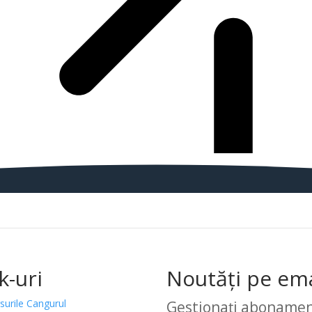
k-uri
Noutăți pe ema
surile Cangurul
Gestionați abonamen