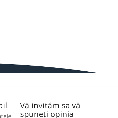
il
Vă invităm sa vă
spuneți opinia
tele