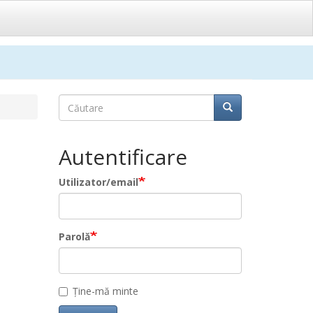
Căutare
Căutare
Căutare
Autentificare
Utilizator/email
Parolă
Ține-mă minte