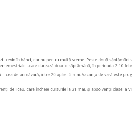
e azi…revin în bănci, dar nu pentru multă vreme. Peste două săptămâni 
tersemestriale…care durează doar o săptămână, în perioada 2-10 febr
nță – cea de primăvară, între 20 apilie- 5 mai. Vacanța de vară este pr
ii de liceu, care încheie cursurile la 31 mai, și absolvenții clasei a VI