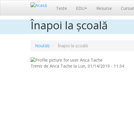
Navigare
Teste
EDU+
Resurse
Cursur
principală
Înapoi la școală
Sari
la
conținutul
principal
Noutăți
Înapoi la școală
Trimis de
Anca Tache
la
Lun, 01/14/2019 - 11:34