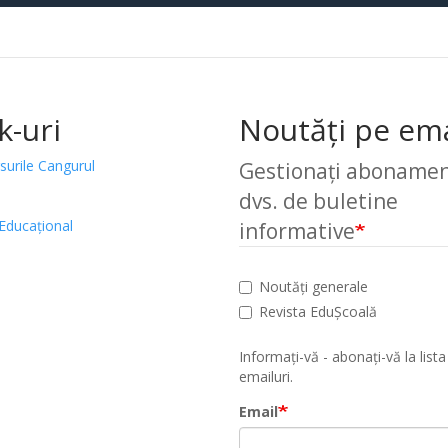
k-uri
Noutăți pe ema
surile Cangurul
Gestionați abonamen
dvs. de buletine
Educațional
informative
Noutăți generale
Revista EduȘcoală
Informați-vă - abonați-vă la lista
emailuri.
Email