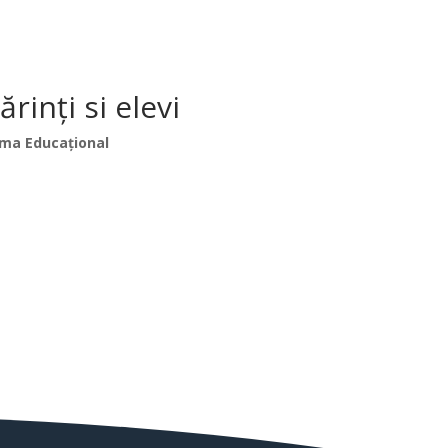
inți si elevi
ma Educațional