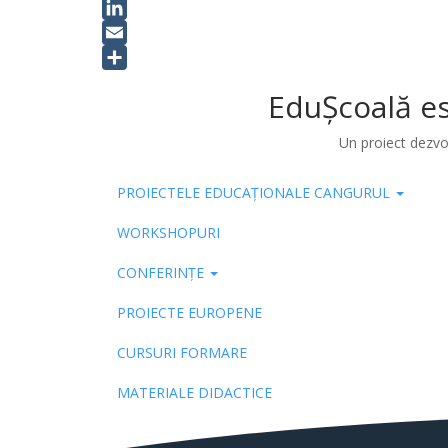
X
LinkedIn
Email
Share
EduȘcoală es
Un proiect dezvo
PROIECTELE EDUCAȚIONALE CANGURUL
Pub
WORKSHOPURI
CONFERINȚE
PROIECTE EUROPENE
CURSURI FORMARE
MATERIALE DIDACTICE