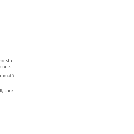
vor sta
uarie.
ogramată
II, care