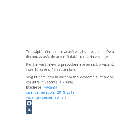
Trei săptămâni au stat acasă elevii și preșcolarii. D
din nou acasă, de această dată cu ocazia vacanței in
Până în vară, elevii și preșcolarii mai au încă o vaca
între 15 iunie și 15 septembrie.
Singurii care intră în vacanță mai devreme sunt absolvenț
vor intra în vacanță la 7 iunie.
Etichete
vacanta
calendar an școlar 2018-2019
vacanța intersemestrială
Facebook