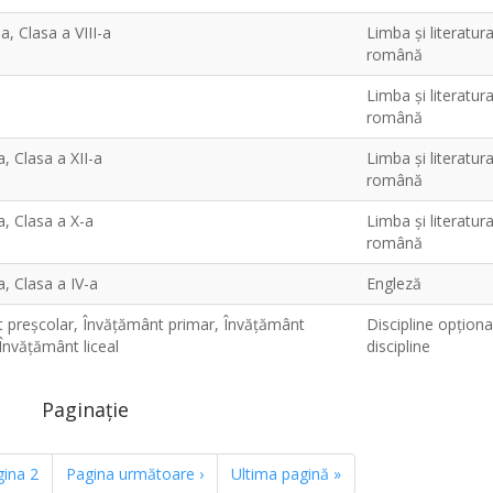
-a, Clasa a VIII-a
Limba şi literatur
română
a
Limba şi literatur
română
a, Clasa a XII-a
Limba şi literatur
română
a, Clasa a X-a
Limba şi literatur
română
-a, Clasa a IV-a
Engleză
 preșcolar, Învățământ primar, Învățământ
Discipline opţiona
Învățământ liceal
discipline
Paginație
gina
2
Pagina următoare
›
Ultima pagină
»