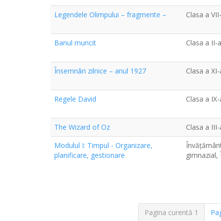
Legendele Olimpului – fragmente –
Clasa a VII
Banul muncit
Clasa a II-
Însemnǎri zilnice – anul 1927
Clasa a XI-
Regele David
Clasa a IX-
The Wizard of Oz
Clasa a III
Modulul I: Timpul - Organizare,
Învățământ
planificare, gestionare
gimnazial, 
Pagina curentă
1
Pa