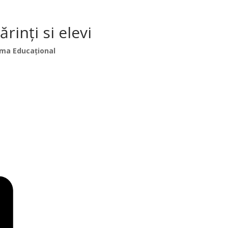
inți si elevi
ma Educațional