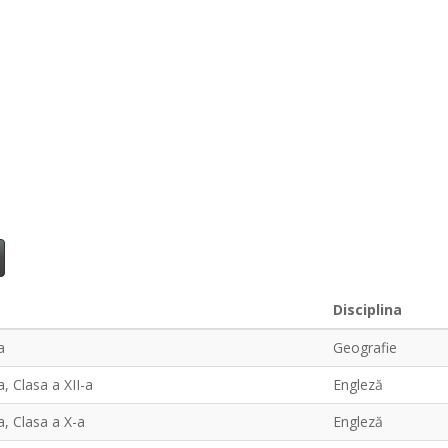
Disciplina
a
Geografie
a, Clasa a XII-a
Engleză
a, Clasa a X-a
Engleză