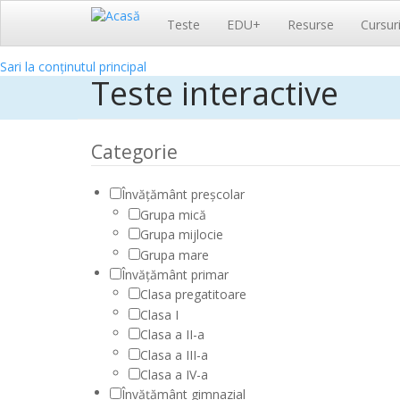
Navigare
Teste
EDU+
Resurse
Cursur
principală
Sari la conținutul principal
Teste interactive
Categorie
Învățământ preșcolar
Grupa mică
Grupa mijlocie
Grupa mare
Învățământ primar
Clasa pregatitoare
Clasa I
Clasa a II-a
Clasa a III-a
Clasa a IV-a
Învățământ gimnazial