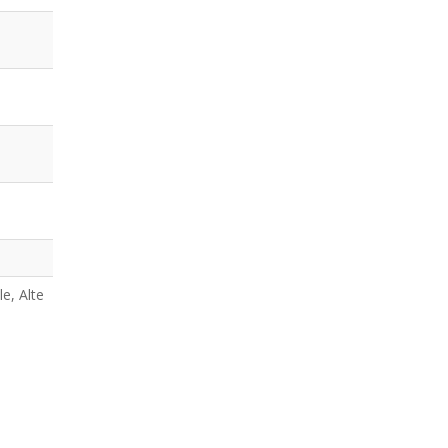
a
a
a
a
le, Alte