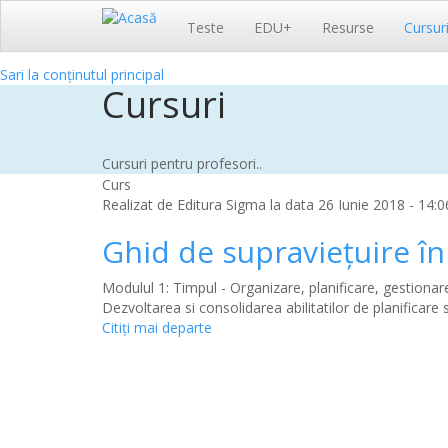
Navigare
Teste
EDU+
Resurse
Cursur
principală
Sari la conținutul principal
Cursuri
Cursuri pentru profesori..
Curs
Realizat de
Editura Sigma
la data 26 Iunie 2018 - 14:0
Ghid de supraviețuire î
Modulul 1: Timpul - Organizare, planificare, gestionar
Dezvoltarea si consolidarea abilitatilor de planificar
Citiţi mai departe