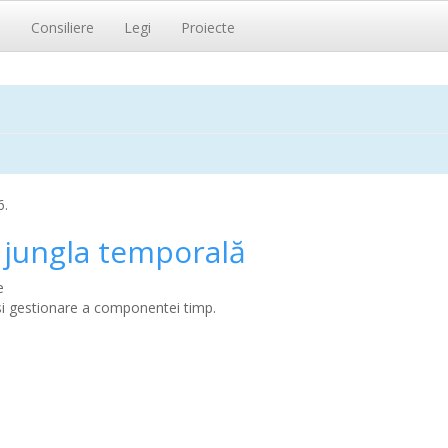
i
Consiliere
Legi
Proiecte
6.
n jungla temporală
e
e si gestionare a componentei timp.