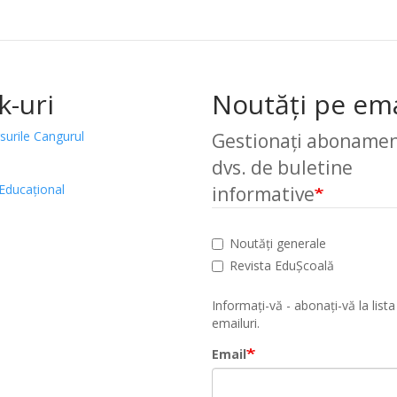
k-uri
Noutăți pe ema
surile Cangurul
Gestionați abonamen
dvs. de buletine
Educațional
informative
Noutăți generale
Revista EduȘcoală
Informați-vă - abonați-vă la lista
emailuri.
Email