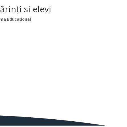
inți si elevi
ma Educațional