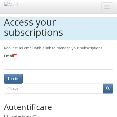
Toggl
navig
Access your
Sari
la
subscriptions
conținutul
principal
Request an email with a link to manage your subscriptions.
Email
Trimite
Căutare
Căuta
Căutare
Autentificare
Utilizator/email