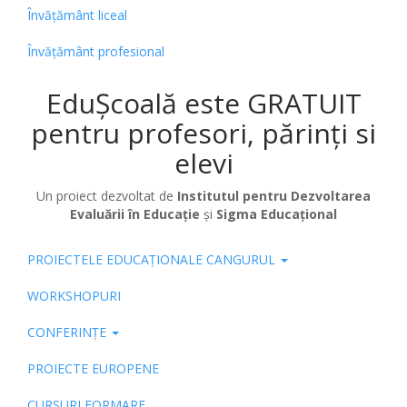
Învățământ liceal
Învățământ profesional
EduȘcoală este GRATUIT
pentru profesori, părinți si
elevi
Un proiect dezvoltat de
Institutul pentru Dezvoltarea
Evaluării în Educație
și
Sigma Educațional
PROIECTELE EDUCAȚIONALE CANGURUL
Pub
WORKSHOPURI
CONFERINȚE
PROIECTE EUROPENE
CURSURI FORMARE