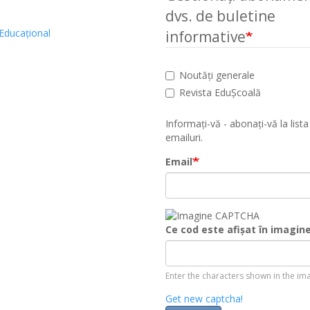
dvs. de buletine
Educațional
informative
Noutăți generale
Revista EduȘcoală
Informați-vă - abonați-vă la lista
emailuri.
Email
Ce cod este afișat în imagin
Enter the characters shown in the im
Get new captcha!