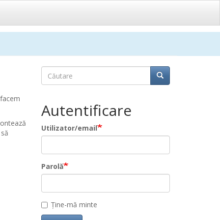
Căutare
Căutare
Căutare
ă facem
Autentificare
 contează
Utilizator/email
 să
Parolă
Ține-mă minte