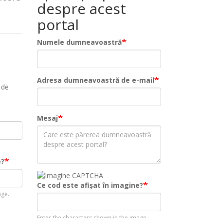
despre acest
portal
Numele dumneavoastră
Adresa dumneavoastră de e-mail
 de
Mesaj
e?
Ce cod este afișat în imagine?
age.
Enter the characters shown in the image.