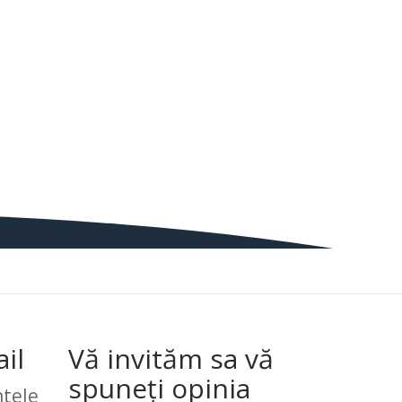
il
Vă invităm sa vă
spuneți opinia
tele