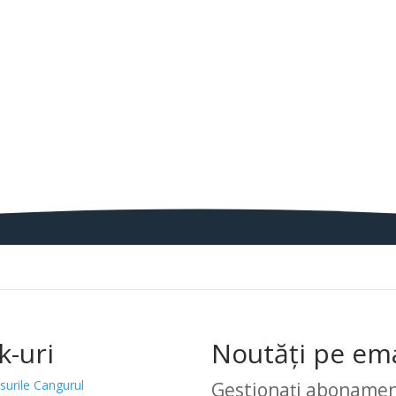
k-uri
Noutăți pe ema
surile Cangurul
Gestionați abonamen