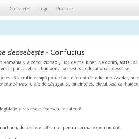
i
Consiliere
Legi
Proiecte
ne deosebește
- Confucius
in România și a concluzionat: „E loc de mai bine”. Ne dorim, astfel, s
nem la punct cel mai bun portal de resurse educaționale deschise.
țeles că lucrul în echipă poate face diferența în educație. Așadar, nu
redare-învățare are de câștigat. Și, bineînțeles, elevul. Așa că, haideți
legislativ și resursele necesare la catedră.
 mai tineri, deschidere către nou pentru cei mai experimentați.