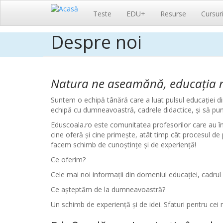
Navigare
Teste
EDU+
Resurse
Cursur
principală
Despre noi
Sari
la
conținutul
principal
Natura ne aseamănă, educația 
Suntem o echipă tânără care a luat pulsul educației d
echipă cu dumneavoastră, cadrele didactice, și să pu
Eduscoala.ro este comunitatea profesorilor care au în
cine oferă și cine primește, atât timp cât procesul de p
facem schimb de cunoștințe și de experiență!
Ce oferim?
Cele mai noi informații din domeniul educației, cadrul 
Ce așteptăm de la dumneavoastră?
Un schimb de experiență și de idei. Sfaturi pentru cei