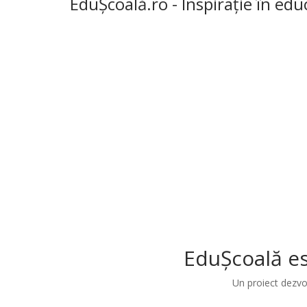
EduȘcoală.ro - Inspirație în edu
EduȘcoală es
Un proiect dezvo