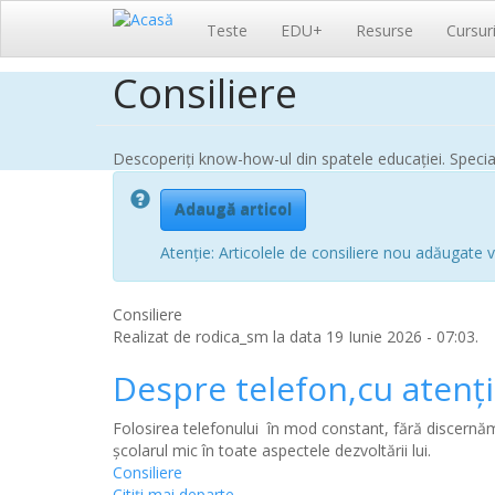
Navigare
Teste
EDU+
Resurse
Cursur
principală
Consiliere
Sari
la
conținutul
principal
Descoperiți know-how-ul din spatele educației. Speciali
Adaugă articol
Atenție: Articolele de consiliere nou adăugate v
Consiliere
Realizat de
rodica_sm
la data 19 Iunie 2026 - 07:03.
Despre telefon,cu atenț
Folosirea telefonului în mod constant, fără discernămâ
școlarul mic în toate aspectele dezvoltării lui.
Consiliere
Citiţi mai departe