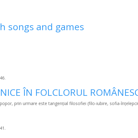
gh songs and games
46.
ICE ÎN FOLCLORUL ROMÂNES
opor, prin urmare este tangenţial filosofiei (filo-iubire, sofia-înţelepci
41.