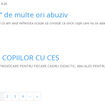
14:26.
ă” de multe ori abuziv
tul că am avut nefericita ocazie să constat că orice copil care nu se ad
 COPIILOR CU CES
 PROVOCARE PENTRU FIECARE CADRU DIDACTIC, MAI ALES PENTR
Pagina
1
Pagina
2
Pagina
3
Pagina
4
Pagina
›
Ultima
»
curentă
următoare
pagină