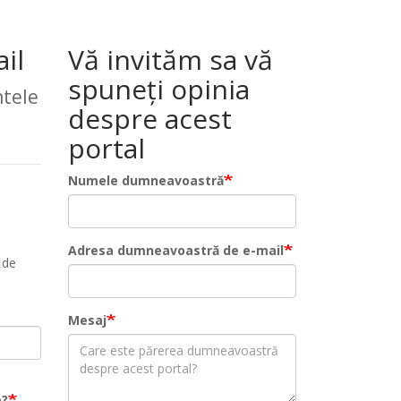
il
Vă invităm sa vă
spuneți opinia
tele
despre acest
portal
Numele dumneavoastră
Adresa dumneavoastră de e-mail
 de
Mesaj
e?