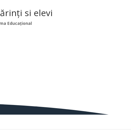
inți si elevi
ma Educațional