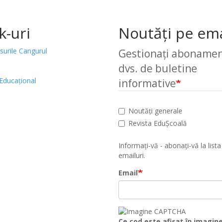
k-uri
Noutăți pe ema
surile Cangurul
Gestionați abonamen
dvs. de buletine
Educațional
informative
Noutăți generale
Revista EduȘcoală
Informați-vă - abonați-vă la lista
emailuri.
Email
Ce cod este afișat în imagin