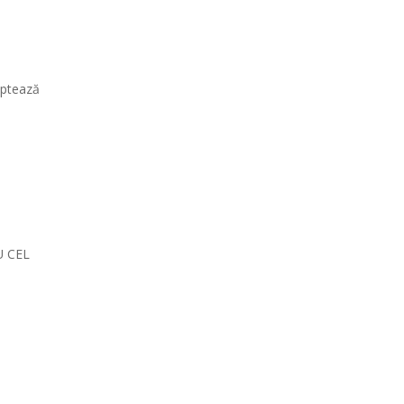
aptează
U CEL