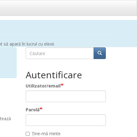
să apară în lucrul cu elevii.
Căutare
Căutare
Căutare
Autentificare
Utilizator/email
Parolă
ctează
Ține-mă minte