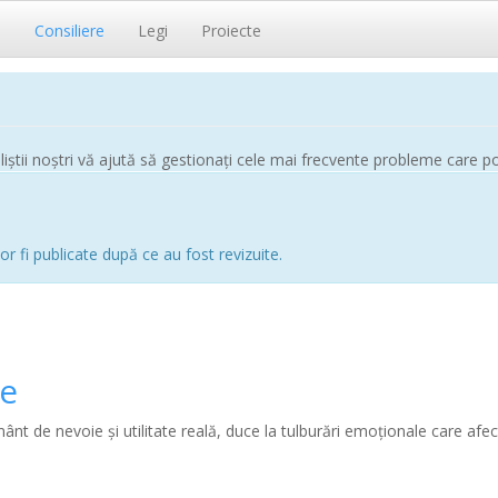
i
Consiliere
Legi
Proiecte
știi noștri vă ajută să gestionați cele mai frecvente probleme care pot 
or fi publicate după ce au fost revizuite.
ie
nt de nevoie și utilitate reală, duce la tulburări emoționale care afe