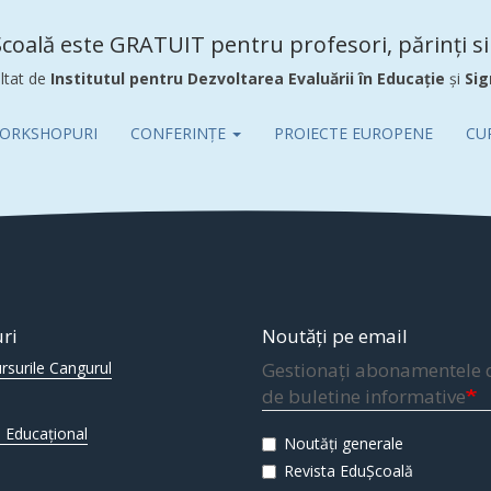
coală este GRATUIT pentru profesori, părinți si 
ltat de
Institutul pentru Dezvoltarea Evaluării în Educație
și
Sig
ORKSHOPURI
CONFERINȚE
PROIECTE EUROPENE
CU
uri
Noutăți pe email
rsurile Cangurul
Gestionați abonamentele 
de buletine informative
 Educațional
Noutăți generale
Revista EduȘcoală