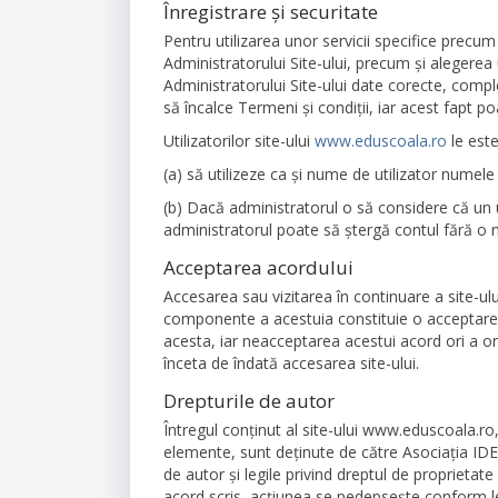
Înregistrare și securitate
Pentru utilizarea unor servicii specifice precum
Administratorului Site-ului, precum și alegerea u
Administratorului Site-ului date corecte, comple
să încalce Termeni și condiții, iar acest fapt 
Utilizatorilor site-ului
www.eduscoala.ro
le este
(a) să utilizeze ca și nume de utilizator numele 
(b) Dacă administratorul o să considere că un ut
administratorul poate să ştergă contul fără o no
Acceptarea acordului
Accesarea sau vizitarea în continuare a site-ului
componente a acestuia constituie o acceptare în
acesta, iar neacceptarea acestui acord ori a or
înceta de îndată accesarea site-ului.
Drepturile de autor
Întregul conţinut al site-ului www.eduscoala.ro,
elemente, sunt deţinute de către Asociația IDE
de autor şi legile privind dreptul de proprietat
acord scris, acțiunea se pedepseşte conform le