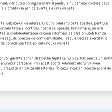
at, dar puteți configura manual pantru a nu permite cookies dacă
la a profita din plin de avantajele unui website.
alte website-uri de interes. Oricum, odată folosite acestea, pentru a
ponsabilitatea și controlul nostru se oprește. Prin urmare, nu mai
tea și confidențialitatea oricărei informații pe care o puteți furniza
de regulile noastre de confidențialitate. Trebuie deci să exercitați o
a de confidențialitate aplicată noului website.
tor vor garanta administratorului faptul că nu o să folosească un limba
re anumitor persoane. Prin acest acord, Administratorul va avea
u prejudicii din cauza utilizatorului. În cazul încălcării acestui acord de
le.