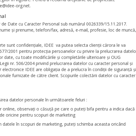
ice@idee-org.net.
nal
lor de Date cu Caracter Personal sub numărul 0026339/15.11.2017.
 nume şi prenume, telefon/fax, adresă, e-mail, profesie, loc de muncă
erte sunt confidenţiale, IDEE va putea selecta clienţii cărora le va
. 677/2001 pentru protecţia persoanelor cu privire la prelucrarea datelo
tor date, cu toate modificările şi completările ulterioare şi OUG
egii nr. 506/2004 privind prelucrarea datelor cu caracter personal şi
or electronice IDEE are obligaţia de a prelucra în condiţii de siguranţă ş
nale furnizate de către client. Scopurile colectării datelor cu caracter
sirea datelor personale în următoarele feluri :
r online, observați o căsuță pe care o puteți bifa pentru a indica dacă
ă de oricine pentru scopuri de marketing
im datele în scopuri de marketing, puteți schimba aceasta oricând