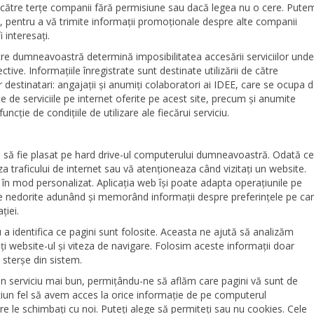
 către terțe companii fără permisiune sau dacă legea nu o cere. Pute
, pentru a vă trimite informații promoționale despre alte companii
 interesați.
către dumneavoastră determină imposibilitatea accesării serviciilor unde
ective. Informațiile înregistrate sunt destinate utilizării de către
destinatari: angajații și anumiți colaboratori ai IDEE, care se ocupa 
ate de serviciile pe internet oferite pe acest site, precum și anumite
 funcție de condițiile de utilizare ale fiecărui serviciu.
a să fie plasat pe hard drive-ul computerului dumneavoastră. Odată ce
iza traficului de internet sau vă atenționeaza când vizitați un website.
 în mod personalizat. Aplicația web își poate adapta operațiunile pe
ile nedorite adunând și memorând informații despre preferințele pe ca
ției.
 a identifica ce pagini sunt folosite. Aceasta ne ajută să analizăm
ăți website-ul și viteza de navigare. Folosim aceste informații doar
 sterșe din sistem.
un serviciu mai bun, permițându-ne să aflăm care pagini vă sunt de
iciun fel să avem acces la orice informație de pe computerul
e le schimbați cu noi. Puteți alege să permiteți sau nu cookies. Cele