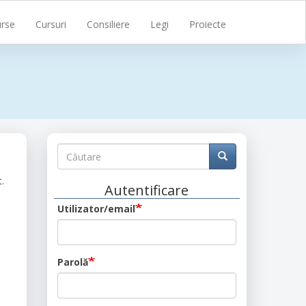
rse
Cursuri
Consiliere
Legi
Proiecte
Căutare
Căutare
Căutare
.
Autentificare
Utilizator/email
Parolă