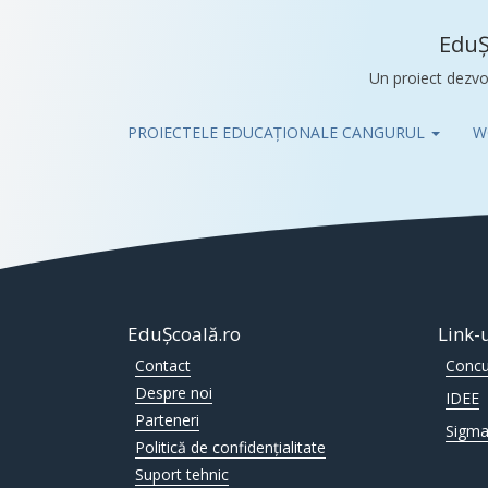
EduȘ
Un proiect dezvo
PROIECTELE EDUCAȚIONALE CANGURUL
W
Pub
EduȘcoală.ro
Link-
Contact
Concu
Despre noi
IDEE
Parteneri
Sigma
Politică de confidențialitate
Suport tehnic