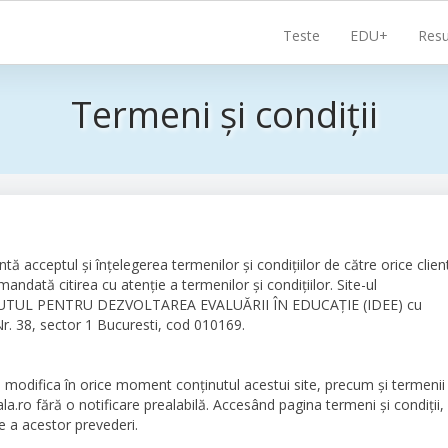
Navigare
Teste
EDU+
Resu
principală
Termeni și condiții
tă acceptul şi înţelegerea termenilor şi condiţiilor de către orice client
andată citirea cu atenţie a termenilor şi condiţiilor. Site-ul
TITUTUL PENTRU DEZVOLTAREA EVALUĂRII ÎN EDUCAȚIE (IDEE) cu
Nr. 38, sector 1 Bucuresti, cod 010169.
 modifica în orice moment conţinutul acestui site, precum şi termenii
ala.ro fără o notificare prealabilă. Accesând pagina termeni şi condiţii,
e a acestor prevederi.