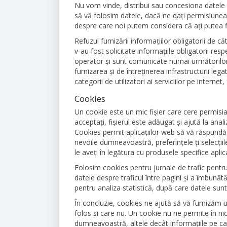
Nu vom vinde, distribui sau concesiona datele
să vă folosim datele, dacă ne dați permisiunea
despre care noi putem considera că ați putea fi
Refuzul furnizării informațiilor obligatorii de 
v-au fost solicitate informațiile obligatorii resp
operator și sunt comunicate numai următorilor 
furnizarea și de întreținerea infrastructurii leg
categorii de utilizatori ai serviciilor pe internet,
Cookies
Un cookie este un mic fișier care cere permisi
acceptați, fișierul este adăugat și ajută la anal
Cookies permit aplicațiilor web să vă răspundă
nevoile dumneavoastră, preferințele ți selecți
le aveți în legătura cu produsele specifice aplica
Folosim cookies pentru jurnale de trafic pentru
datele despre traficul între pagini și a îmbunăt
pentru analiza statistică, după care datele sunt
În concluzie, cookies ne ajută să vă furnizăm 
folos și care nu. Un cookie nu ne permite în n
dumneavoastră, altele decât informațiile pe car