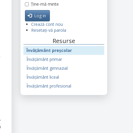
Ține-mă minte
Log in
Crează cont nou
Resetați-vă parola
Resurse
Învățământ preșcolar
,
Învățământ primar
Învățământ gimnazial
Învățământ liceal
Învățământ profesional
r
n