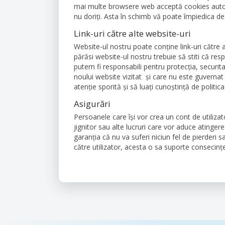
mai multe browsere web acceptă cookies autom
nu doriți. Asta în schimb vă poate împiedica de 
Link-uri către alte website-uri
Website-ul nostru poate conține link-uri către 
părăsi website-ul nostru trebuie să stiti că res
putem fi responsabili pentru protecția, securita
noului website vizitat și care nu este guvernat 
atenție sporită și să luați cunoștință de politic
Asigurări
Persoanele care își vor crea un cont de utiliza
jignitor sau alte lucruri care vor aduce atinge
garanția că nu va suferi niciun fel de pierderi sa
către utilizator, acesta o sa suporte consecințe