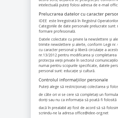
intelectuală puteţi folosi adresa de e-mail off
Prelucrarea datelor cu caracter perso
IDEE este înregistrată în Registrul Operatori
Categoriile de date personale prelucrate sunt:
formare profesională.
Datele colectate cu privire la newslettere şi al
trimite newslettere şi alerte, conform Legii nr
cu caracter personal şi liberă circulaţie a aces
nr.13/2012 pentru modificarea şi completarea L
protecţia vieţii private în sectorul comunicaţiil
numai pentru scopurile specificate, datele perso
personal sunt: educaţie şi cultură.
Controlul informaţiilor personale
Puteți alege să restricționați colectarea și folo
de câte ori vi se cere să completați un formula
doriți sau nu ca informația să poată fi folosit
dacă în prealabil ați fost de acord să să folos
scriindu-ne la adresa office@idee-org.net