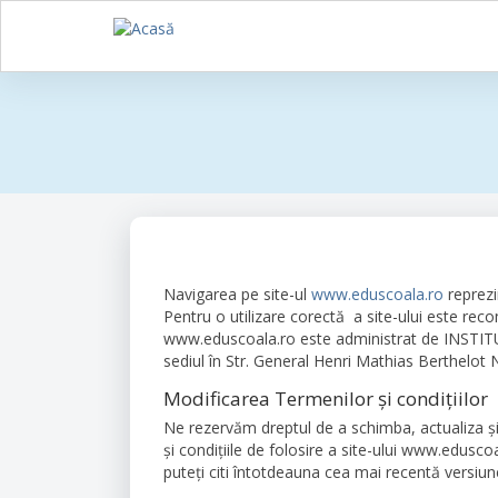
Sari
la
conținutul
principal
Navigarea pe site-ul
www.eduscoala.ro
reprezin
Pentru o utilizare corectă a site-ului este recom
www.eduscoala.ro este administrat de INS
sediul în Str. General Henri Mathias Berthelot 
Modificarea Termenilor și condițiilor
Ne rezervăm dreptul de a schimba, actualiza şi
şi condiţiile de folosire a site-ului www.edusco
puteţi citi întotdeauna cea mai recentă versiun