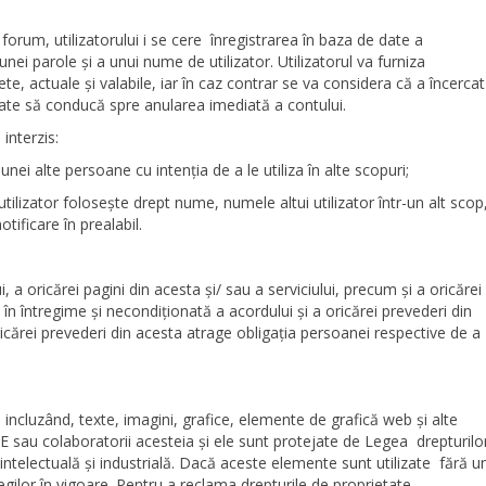
 forum, utilizatorului i se cere înregistrarea în baza de date a
nei parole și a unui nume de utilizator. Utilizatorul va furniza
te, actuale și valabile, iar în caz contrar se va considera că a încercat
poate să conducă spre anularea imediată a contului.
 interzis:
unei alte persoane cu intenția de a le utiliza în alte scopuri;
ilizator foloseşte drept nume, numele altui utilizator într-un alt scop
tificare în prealabil.
, a oricărei pagini din acesta şi/ sau a serviciului, precum şi a oricărei
 întregime şi necondiţionată a acordului şi a oricărei prevederi din
icărei prevederi din acesta atrage obligaţia persoanei respective de a
 incluzând, texte, imagini, grafice, elemente de grafică web şi alte
E sau colaboratorii acesteia şi ele sunt protejate de Legea drepturilo
e intelectuală şi industrială. Dacă aceste elemente sunt utilizate fără u
gilor în vigoare. Pentru a reclama drepturile de proprietate