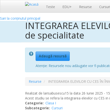
Navigare
Teste
EDU+
Resurse
Cursur
principală
Sari la conținutul principal
INTEGRAREA ELEVIL
de specialitate
Adaugă resursă
Atenție: Resursele nou adăugate vor fi publicat
Resurse
INTEGRAREA ELEVILOR CU CES ÎN ÎNVĂ
Realizat de
larisabusescu15
la data 26 Iunie 2025 - 15
Acest studiu se refera la integrarea elevilor cu CES in
Categorie
Clasa I
Subcategorie
Cursuri