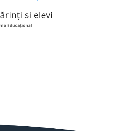
inți si elevi
ma Educațional