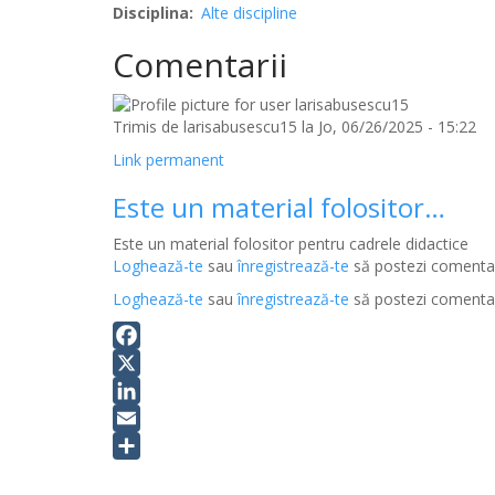
Disciplina
Alte discipline
Comentarii
Trimis de
larisabusescu15
la Jo, 06/26/2025 - 15:22
Link permanent
Este un material folositor…
Este un material folositor pentru cadrele didactice
Loghează-te
sau
înregistrează-te
să postezi comentar
Loghează-te
sau
înregistrează-te
să postezi comentar
Facebook
X
LinkedIn
Email
Share