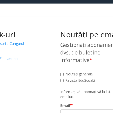
k-uri
Noutăți pe ema
surile Cangurul
Gestionați abonamen
dvs. de buletine
Educațional
informative
Noutăți generale
Revista EduȘcoală
Informați-vă - abonați-vă la lista
emailuri.
Email