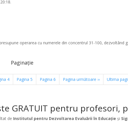
20:18.
ea presupune operarea cu numerele din concentrul 31-100, dezvoltând 
Paginație
gina
4
Pagina
5
Pagina
6
Pagina următoare
››
Ultima pag
te GRATUIT pentru profesori, păr
ltat de
Institutul pentru Dezvoltarea Evaluării în Educație
și
Sig