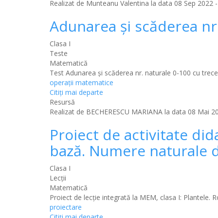
Realizat de
Munteanu Valentina
la data 08 Sep 2022 -
Adunarea și scăderea nr.
Clasa I
Teste
Matematică
Test Adunarea și scăderea nr. naturale 0-100 cu trece
operații matematice
Citiţi mai departe
Resursă
Realizat de
BECHERESCU MARIANA
la data 08 Mai 20
Proiect de activitate did
bază. Numere naturale d
Clasa I
Lecții
Matematică
Proiect de lecție integrată la MEM, clasa I: Plantele. 
proiectare
Citiţi mai departe