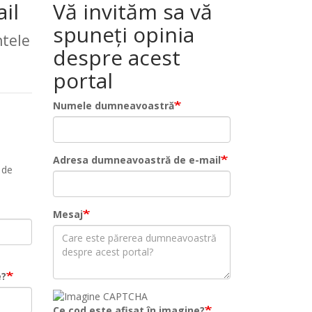
il
Vă invităm sa vă
spuneți opinia
tele
despre acest
portal
Numele dumneavoastră
Adresa dumneavoastră de e-mail
 de
Mesaj
e?
Ce cod este afișat în imagine?