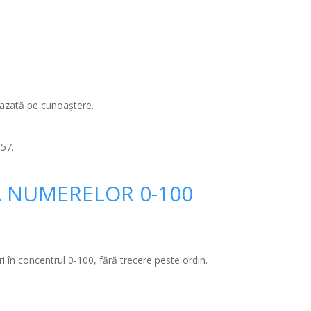
bazată pe cunoaștere.
:57.
A NUMERELOR 0-100
ri în concentrul 0-100, fără trecere peste ordin.