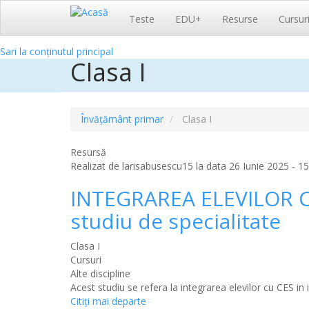
Navigare
Teste
EDU+
Resurse
Cursur
principală
Sari la conținutul principal
Clasa I
Învățământ primar
Clasa I
Resursă
Realizat de
larisabusescu15
la data 26 Iunie 2025 - 15
INTEGRAREA ELEVILOR 
studiu de specialitate
Clasa I
Cursuri
Alte discipline
Acest studiu se refera la integrarea elevilor cu CES in
Citiţi mai departe