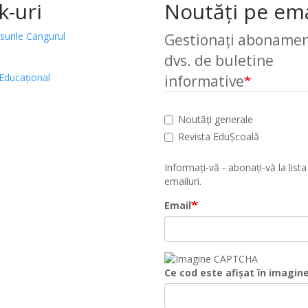
k-uri
Noutăți pe ema
surile Cangurul
Gestionați abonamen
dvs. de buletine
Educațional
informative
Noutăți generale
Revista EduȘcoală
Informați-vă - abonați-vă la lista
emailuri.
Email
Ce cod este afișat în imagin