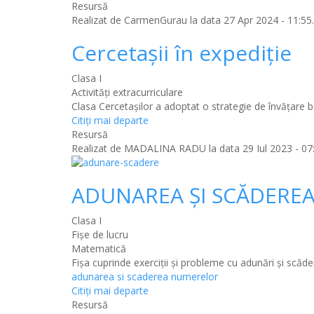
Resursă
Realizat de
CarmenGurau
la data 27 Apr 2024 - 11:55.
Cercetașii în expediție
Clasa I
Activități extracurriculare
Clasa Cercetașilor a adoptat o strategie de învățare 
Citiţi mai departe
Resursă
Realizat de
MADALINA RADU
la data 29 Iul 2023 - 07
ADUNAREA ȘI SCĂDERE
Clasa I
Fișe de lucru
Matematică
Fișa cuprinde exerciții și probleme cu adunări și scăde
adunarea si scaderea numerelor
Citiţi mai departe
Resursă