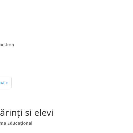
gândirea
ină
»
inți si elevi
ma Educațional