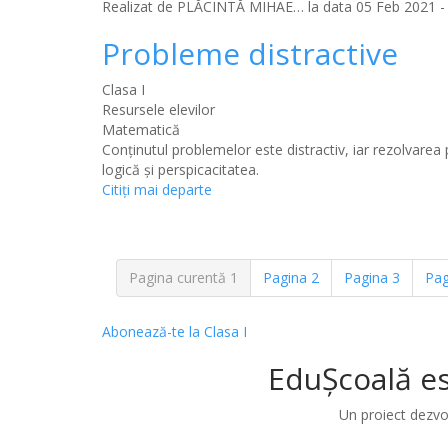
Realizat de
PLĂCINTĂ MIHAE…
la data 05 Feb 2021 - 
Probleme distractive
Clasa I
Resursele elevilor
Matematică
Conținutul problemelor este distractiv, iar rezolvar
logică și perspicacitatea.
Citiţi mai departe
Pagina curentă
1
Pagina
2
Pagina
3
Pa
Abonează-te la Clasa I
EduȘcoală es
Un proiect dezvo