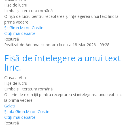
Fișe de lucru
Limba şi literatura română
O fişă de lucru pentru receptarea şi înţelegerea unui text liric la
prima vedere
Şc.Gimn.Miron Costin
Citiţi mai departe
Resursă
Realizat de
Adriana ciubotaru
la data 18 Mar 2026 - 09:28.
Fişă de înţelegere a unui text
liric.
Clasa a VI-a
Fișe de lucru
Limba şi literatura română
O serie de exerciţii pentru receptarea şi înţelegerea unui text liric
la prima vedere
Galati
Şcola Gimn.Miron Costin
Citiţi mai departe
Resursă