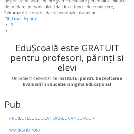
despre 28 de astfel de programe destinate personalului didactic
de predare, personalului didactic cu funcții de conducere,
îndrumare și control, dar și personalului auxiliar.
Citiţi mai departe
0
1
EduȘcoală este GRATUIT
pentru profesori, părinți si
elevi
Un proiect dezvoltat de
Institutul pentru Dezvoltarea
Evaluării în Educație
și
Sigma Educațional
Pub
PROIECTELE EDUCAȚIONALE CANGURUL
WORKSHOPURI