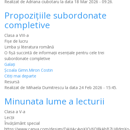
Realizat de
Adriana ciubotaru
la data 18 Mar 2026 - 09:26.
Propoziţiile subordonate
completive
Clasa a VIII-a
Fișe de lucru
Limba şi literatura română
O fişă succintă de informaţii esenţiale pentru cele trei
subordonate completive
Galaţi
Şcoala Gimn.Miron Costin
Citiţi mai departe
Resursă
Realizat de
Mihaela Dumitrescu
la data 24 Feb 2026 - 15:45.
Minunata lume a lecturii
Clasa a V-a
Lecții
Învăţământ special
https://www.canva.com/design/DAHAc4ysKIQ/6D8kAbB7Uj8dmXo