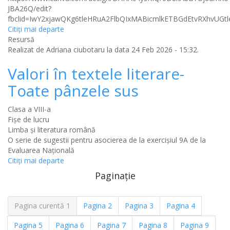
JBA26Q/edit?
fbclid=IwY2xjawQKg6tleHRuA2FlbQIxMABicmlkETBGdEtvRXh
Citiţi mai departe
Resursă
Realizat de
Adriana ciubotaru
la data 24 Feb 2026 - 15:32.
Valori în textele literare-
Toate pânzele sus
Clasa a VIII-a
Fișe de lucru
Limba şi literatura română
O serie de sugestii pentru asocierea de la exercişiul 9A de la
Evaluarea Naţională
Citiţi mai departe
Paginație
Pagina curentă
1
Pagina
2
Pagina
3
Pagina
4
Pagina
5
Pagina
6
Pagina
7
Pagina
8
Pagina
9