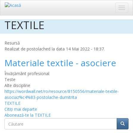
Toggl
navig
TEXTILE
Sari
la
conținutul
principal
Resursă
Realizat de
postolached
la data 14 Mai 2022 - 18:37.
Materiale textile - asociere
Învățământ profesional
Teste
Alte discipline
https://wordwall.net/ro/resource/8150556/materiale-textile-
asociaz%c4%83-postolache-dumitrita
TEXTILE
Citiţi mai departe
Abonează-te la TEXTILE
Căutare
Căuta
Căutare