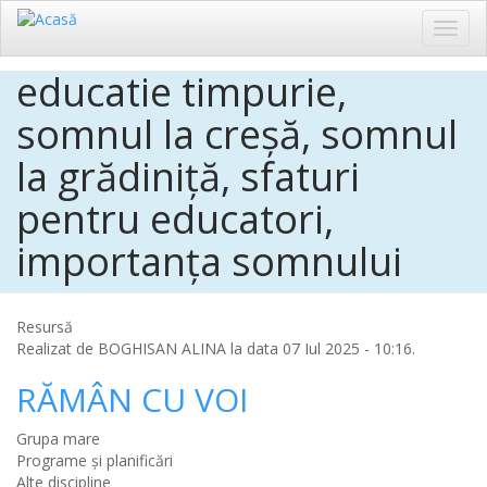
Toggl
navig
educatie timpurie,
Sari
la
somnul la creșă, somnul
conținutul
principal
la grădiniță, sfaturi
pentru educatori,
importanța somnului
Resursă
Realizat de
BOGHISAN ALINA
la data 07 Iul 2025 - 10:16.
RĂMÂN CU VOI
Grupa mare
Programe și planificări
Alte discipline