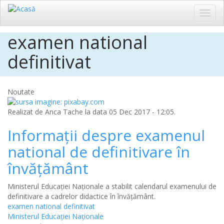
Toggl
navig
examen national
Sari
la
definitivat
conținutul
principal
Noutate
Realizat de
Anca Tache
la data 05 Dec 2017 - 12:05.
Informații despre examenul
national de definitivare în
învățământ
Ministerul Educației Naționale a stabilit calendarul examenului de
definitivare a cadrelor didactice în învățământ.
examen national definitivat
Ministerul Educației Naționale