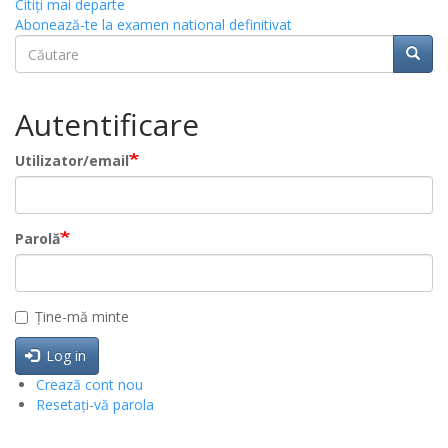
Citiţi mai departe
Abonează-te la examen national definitivat
Căutare
Căuta
Căutare
Autentificare
Utilizator/email
Parolă
Ține-mă minte
Log in
Crează cont nou
Resetați-vă parola