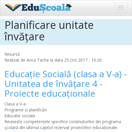
Toggl
navig
Planificare unitate
Sari
la
învățare
conținutul
principal
Resursă
Realizat de
Anca Tache
la data 25 Oct 2017 - 10:20.
Educație Socială (clasa a V-a) -
Unitatea de învățare 4 -
Proiecte educaționale
Clasa a V-a
Programe și planificări
Educatie sociala
Reunește competențele specifice conținuturilor din programa
școlară din ultimul capitol rezervat proiectelor educaționale.