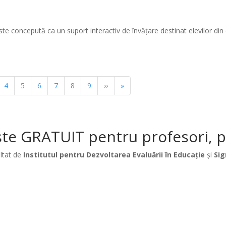
te concepută ca un suport interactiv de învățare destinat elevilor din c
ina
Pagina
4
Pagina
5
Pagina
6
Pagina
7
Pagina
8
Pagina
9
Pagina
››
Ultima
»
următoare
pagină
te GRATUIT pentru profesori, păr
ltat de
Institutul pentru Dezvoltarea Evaluării în Educație
și
Sig