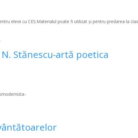
entru elevii cu CES.Materialul poate fi utilizat şi pentru predarea la clas
.
- N. Stănescu-artă poetica
eomodernista-
vântătoarelor