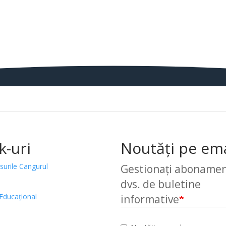
k-uri
Noutăți pe ema
surile Cangurul
Gestionați abonamen
dvs. de buletine
Educațional
informative