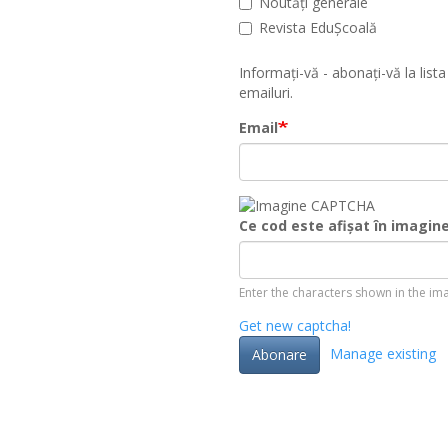
Noutăți generale
Revista EduȘcoală
Informați-vă - abonați-vă la lista
emailuri.
Email
Ce cod este afișat în imagin
Enter the characters shown in the im
Get new captcha!
Manage existing
Abonare