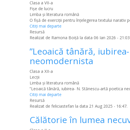
Clasa a VII-a
Fișe de lucru
Limba şi literatura română
O fişă de exerciţii pentru înţelegerea textului narativ p
Citiţi mai departe
Resursă
Realizat de
Ramona Boiță
la data 06 Ian 2026 - 21:03
”Leoaică tânără, iubirea
neomodernista
Clasa a XII-a
Lecții
Limba şi literatura română
”Leoaică tânără, iubirea- N. Stănescu-artă poetica n
Citiţi mai departe
Resursă
Realizat de
feliciastefan
la data 21 Aug 2025 - 16:47.
Călătorie în lumea necu