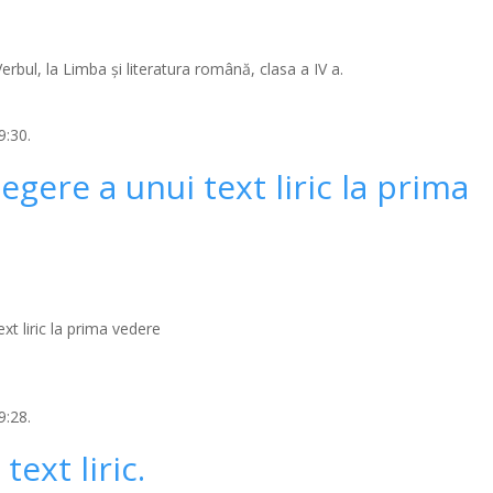
erbul, la Limba și literatura română, clasa a IV a.
9:30.
legere a unui text liric la prima
xt liric la prima vedere
9:28.
text liric.