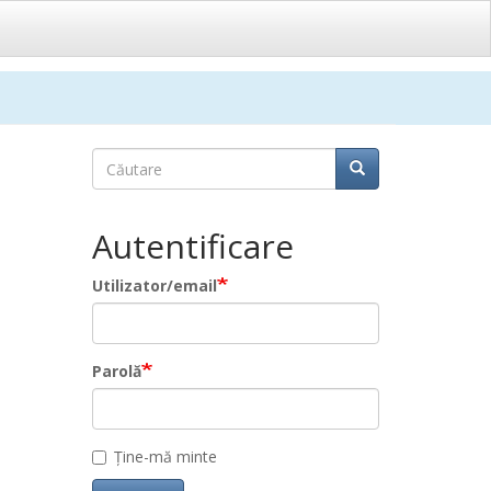
Căutare
Căutare
Căutare
Autentificare
Utilizator/email
Parolă
Ține-mă minte