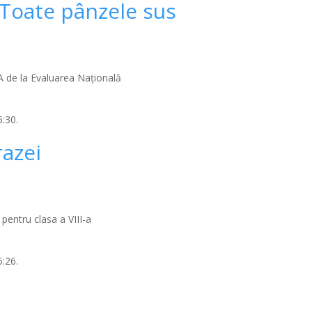
e-Toate pânzele sus
9A de la Evaluarea Naţională
:30.
razei
pentru clasa a VIII-a
:26.