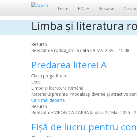
Navigare
Teste
EDU+
Resurse
Cursur
principală
Limba şi literatura 
Sari
la
conținutul
principal
Resursă
Realizat de
rodica_sm
la data 09 Mai 2026 - 15:48.
Predarea literei A
Clasa pregatitoare
Lecții
Limba şi literatura română
Materialul prezintă modalități diverse și atractive pent
Citiţi mai departe
Resursă
Realizat de
VIRONICA CAPRA
la data 22 Mar 2026 - 2
Fișă de lucru pentru con