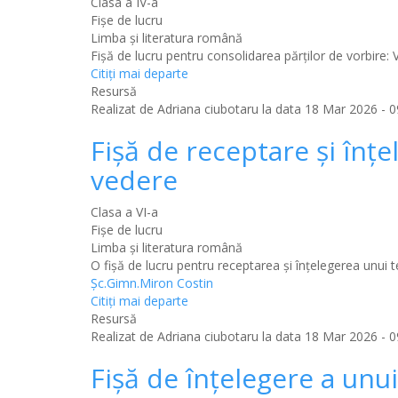
Clasa a IV-a
Fișe de lucru
Limba şi literatura română
Fișă de lucru pentru consolidarea părților de vorbire: V
Citiţi mai departe
Resursă
Realizat de
Adriana ciubotaru
la data 18 Mar 2026 - 0
Fişă de receptare şi înţe
vedere
Clasa a VI-a
Fișe de lucru
Limba şi literatura română
O fişă de lucru pentru receptarea şi înţelegerea unui te
Şc.Gimn.Miron Costin
Citiţi mai departe
Resursă
Realizat de
Adriana ciubotaru
la data 18 Mar 2026 - 0
Fişă de înţelegere a unui 