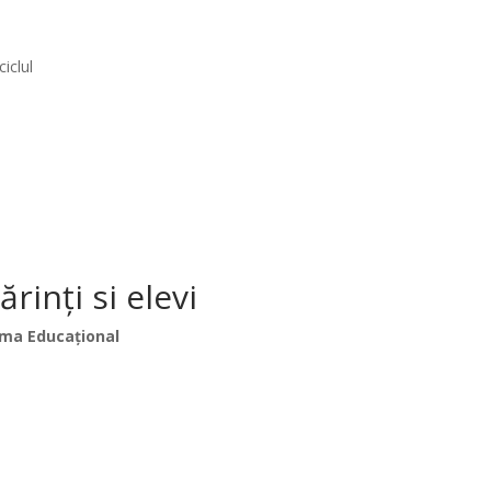
iclul
inți si elevi
ma Educațional