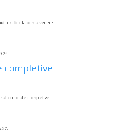
ui text liric la prima vedere
9:26.
e completive
ei subordonate completive
:32.