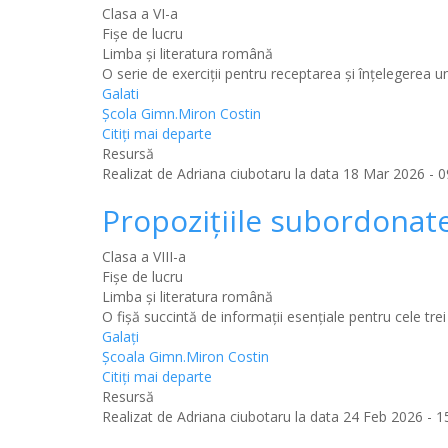
Clasa a VI-a
Fișe de lucru
Limba şi literatura română
O serie de exerciţii pentru receptarea şi înţelegerea un
Galati
Şcola Gimn.Miron Costin
Citiţi mai departe
Resursă
Realizat de
Adriana ciubotaru
la data 18 Mar 2026 - 0
Propoziţiile subordonat
Clasa a VIII-a
Fișe de lucru
Limba şi literatura română
O fişă succintă de informaţii esenţiale pentru cele tr
Galaţi
Şcoala Gimn.Miron Costin
Citiţi mai departe
Resursă
Realizat de
Adriana ciubotaru
la data 24 Feb 2026 - 15