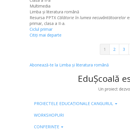
Clasa a II-a
Multimedia
Limba şi literatura română
Resursa PPTX
Călătorie în lumea necuvântătoarelor
es
primar, clasa a II-a.
Ciclul primar
Citiţi mai departe
Paginație
Pagina
1
Pagina
2
Pag
3
curentă
Abonează-te la Limba şi literatura română
EduȘcoală es
Un proiect dezvo
PROIECTELE EDUCAȚIONALE CANGURUL
Pub
WORKSHOPURI
CONFERINȚE