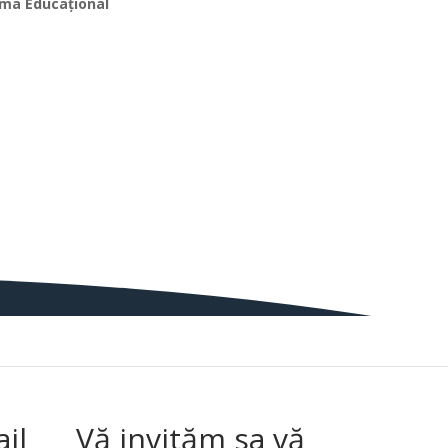
ma Educațional
il
Vă invităm sa vă