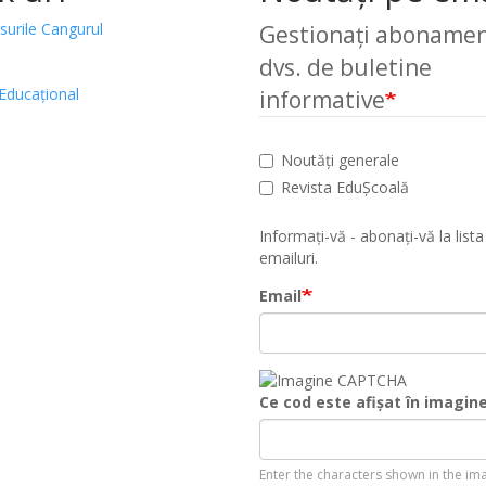
surile Cangurul
Gestionați abonamen
dvs. de buletine
Educațional
informative
Noutăți generale
Revista EduȘcoală
Informați-vă - abonați-vă la lista
emailuri.
Email
Ce cod este afișat în imagin
Enter the characters shown in the im