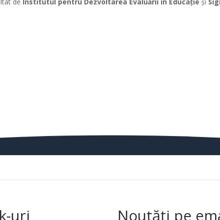
ltat de
Institutul pentru Dezvoltarea Evaluării în Educație
și
Sig
k-uri
Noutăți pe ema