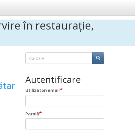
ire în restaurație,
Căutare
Căutare
Căutare
Autentificare
ătar
Utilizator/email
Parolă