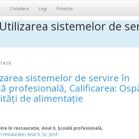
i
Consiliere
Legi
Proiecte
tilizarea sistemelor de serv
14:19.
zarea sistemelor de servire în
ală profesională, Calificarea: Osp
ități de alimentație
re în restaurație, Anul II, Școală profesională,
restaurație, Anul II, Șc. prof.