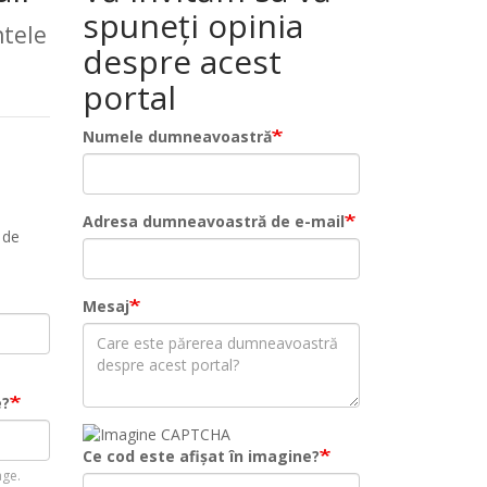
spuneți opinia
tele
despre acest
portal
Numele dumneavoastră
Adresa dumneavoastră de e-mail
 de
Mesaj
e?
Ce cod este afișat în imagine?
age.