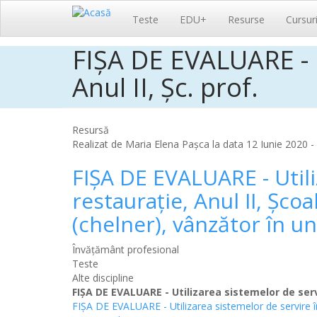
Navigare
Teste
EDU+
Resurse
Cursur
principală
FIȘA DE EVALUARE - U
Sari
la
Anul II, Șc. prof.
conținutul
principal
Resursă
Realizat de
Maria Elena Pașca
la data 12 Iunie 2020 - 
FIȘA DE EVALUARE - Utili
restaurație, Anul II, Șco
(chelner), vânzător în un
Învățământ profesional
Teste
Alte discipline
FIȘA DE EVALUARE - Utilizarea sistemelor de servi
FIȘA DE EVALUARE - Utilizarea sistemelor de servire în 