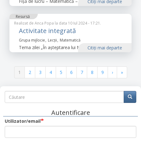
Fișă de lucru – Matematică – poziții spațiale
Citiţi mai departe
Resursă
Realizat de
Anca Popa
la data 10 Iul 2024 - 17:21.
Activitate integrată
Grupa mijlocie
Lecții
Matematică
Tema zilei „În așteptarea lui Moș Crăciun"
Citiţi mai departe
Paginație
Pagina
1
Pagina
2
Pagina
3
Pagina
4
Pagina
5
Pagina
6
Pagina
7
Pagina
8
Pagina
9
Pagina
›
Ultima
»
curentă
următoare
pagină
Căutare
Căutare
Căuta
Autentificare
Utilizator/email