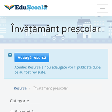
Toggl
navig
Sari
la
Învățământ preșcolar
conținutul
principal
Adaugă resursă
Atenție: Resursele nou adăugate vor fi publicate după
ce au fost revizuite.
Resurse
Învățământ preșcolar
Categorie
Grupa mică