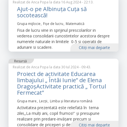
Realizat de
Anca Popa
la data 16 Aug 2024 - 22:13.
Ajut-o pe Albinuța Cuța să
socotească!
Grupa mijlocie
Fișe de lucru
Matematică
Fisa de lucru vine in sprijinul prescolarilor in
vederea consolidarii cunostintelor acestora despre
numerele naturale in limitele 0-5 si operatii de
adunare si scadere.
Citiţi mai departe
Resursă
Realizat de
Anca Popa
la data 30 Iul 2024 - 09:43.
Proiect de activitate Educarea
limbajului „ Întâi Iunie” de Elena
DragoșActivitate practică „ Tortul
Fermecat”
Grupa mare
Lecții
Limba şi literatura română
Activitatea prezentată este reliefată în tema
zilei,,La mulți ani, copil frumos!'' și presupune
realizare prin predare-invățare precum și
consolidare de priceperi și deprinderi.
Citiţi mai departe