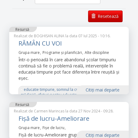
Resetează
Resursă
Realizat de
BOGHISAN ALINA
la data 07 Iul 2025 - 10:16.
RĂMÂN CU VOI
Grupa mare
Programe și planificări
Alte discipline
Într-o perioadă în care abandonul școlar timpuriu
continuă să fie o problemă reală, intervențiile în
educația timpurie pot face diferența între reușită și
eșec.
educatie timpurie, somnul la creșă, somnul la
Citiţi mai departe
grădiniță, sfaturi pentru educatori, importanța
somnului
Resursă
Realizat de
Carmen Marincas
la data 27 Nov 2024 - 09:28.
Fișă de lucru-Ameliorare
Grupa mare
Fișe de lucru
Fișă de lucru-Ameliorare grupa Mare
Citiţi mai departe