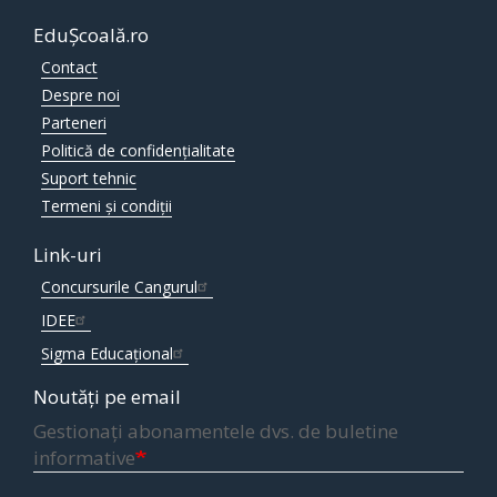
EduȘcoală.ro
Contact
Despre noi
Parteneri
Politică de confidențialitate
Suport tehnic
Termeni și condiții
Link-uri
Concursurile Cangurul
IDEE
Sigma Educațional
Noutăți pe email
Gestionați abonamentele dvs. de buletine
informative