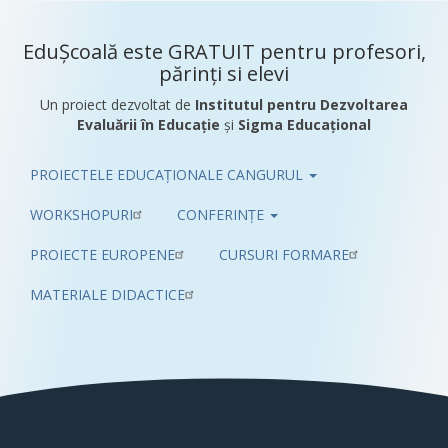
EduȘcoală este GRATUIT pentru profesori,
părinți si elevi
Un proiect dezvoltat de
Institutul pentru Dezvoltarea
Evaluării în Educație
și
Sigma Educațional
PROIECTELE EDUCAȚIONALE CANGURUL
Pub
WORKSHOPURI
CONFERINȚE
PROIECTE EUROPENE
CURSURI FORMARE
MATERIALE DIDACTICE