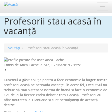
Toggl
navig
Profesorii stau acasă în
Sari
la
vacanță
conținutul
principal
Noutăți
Profesorii stau acasă în vacanță
Trimis de
Anca Tache
la
Mie, 02/06/2019 - 15:51
Guvernul a găsit soluția pentru a face economie la buget: trimite
profesorii acasă pe perioada vacanței. În acest fel, Executivul nu
trebuie să mai plăteasca norma de hrană și face o economie de
121 de lei la fiecare cadru didactic trimis acasă. Profesorii au
aflat noutatea la 1 ianuarie și sunt nemulțumiți de această
decizie.