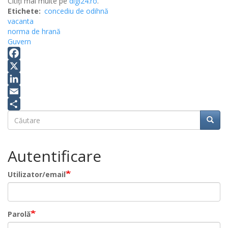
Citiți mai multe pe
digi24.ro
.
Etichete
concediu de odihnă
vacanta
norma de hrană
Guvern
Facebook
X
LinkedIn
Email
Căutare
Share
Căuta
Căutare
Autentificare
Utilizator/email
Parolă