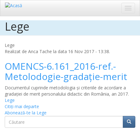
Toggl
navig
Lege
Sari
la
conținutul
principal
Lege
Realizat de
Anca Tache
la data 16 Nov 2017 - 13:38.
OMENCS-6.161_2016-ref.-
Metolodogie-gradație-merit
Documentul cuprinde metodologia și criteriile de acordare a
gradației de merit personalului didactic din România, an 2017.
Lege
Citiţi mai departe
Abonează-te la Lege
Căutare
Căuta
Căutare