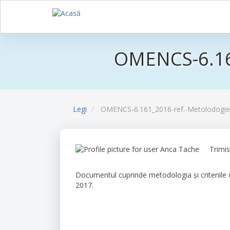
Sari
la
OMENCS-6.161
conținutul
principal
Legi
OMENCS-6.161_2016-ref.-Metolodogie-
Trimi
Documentul cuprinde metodologia și criteriile 
2017.