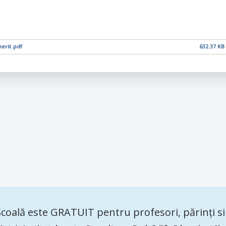
erit.pdf
632.37 KB
coală este GRATUIT pentru profesori, părinți si 