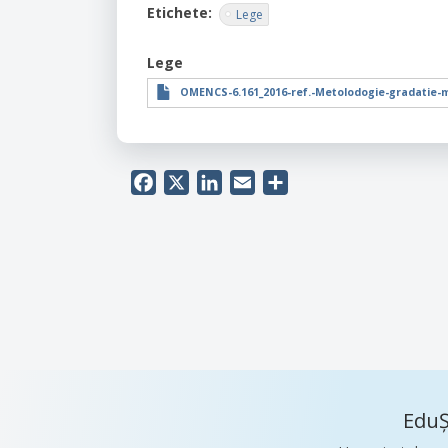
Etichete
Lege
Lege
OMENCS-6.161_2016-ref.-Metolodogie-gradatie-m
Facebook
X
LinkedIn
Email
Share
EduȘ