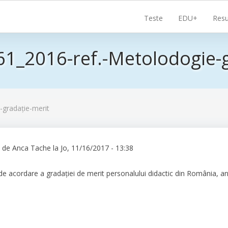
Navigare
Teste
EDU+
Resu
principală
_2016-ref.-Metolodogie-g
gradație-merit
s de
Anca Tache
la
Jo, 11/16/2017 - 13:38
de acordare a gradației de merit personalului didactic din România, a