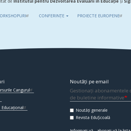
ltat de
Institutul pentru Dezvoltarea Evaluării în Educație
și
Sig
ORKSHOPURI
CONFERINȚE
PROIECTE EUROPENE
uri
Noutăți pe email
rsurile Cangurul
Gestionați abonamentele 
de buletine informative
 Educațional
Noutăți generale
Revista EduȘcoală
Informați-vă - abonați-vă la lista