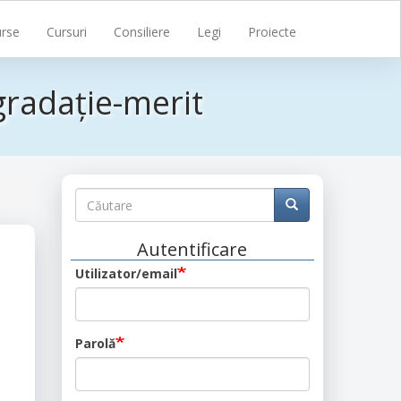
rse
Cursuri
Consiliere
Legi
Proiecte
radație-merit
Căutare
Căutare
Căutare
Autentificare
Utilizator/email
n
Parolă