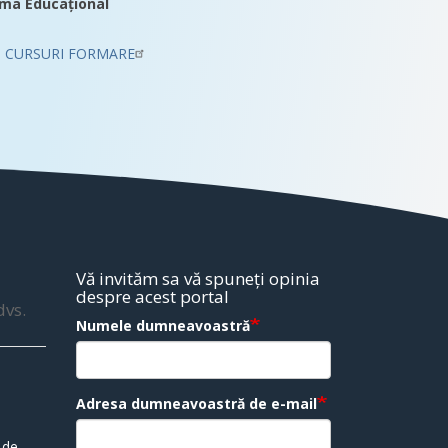
ma Educațional
CURSURI FORMARE
Vă invităm sa vă spuneți opinia
despre acest portal
dvs.
Numele dumneavoastră
Adresa dumneavoastră de e-mail
 de