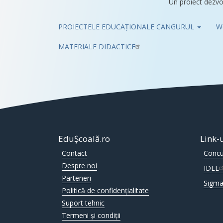
Un proiect dezvo
PROIECTELE EDUCAȚIONALE CANGURUL
W
Pub
MATERIALE DIDACTICE
EduȘcoală.ro
Link-
Contact
Concu
Despre noi
IDEE
Parteneri
Sigma
Politică de confidențialitate
Suport tehnic
Termeni și condiții