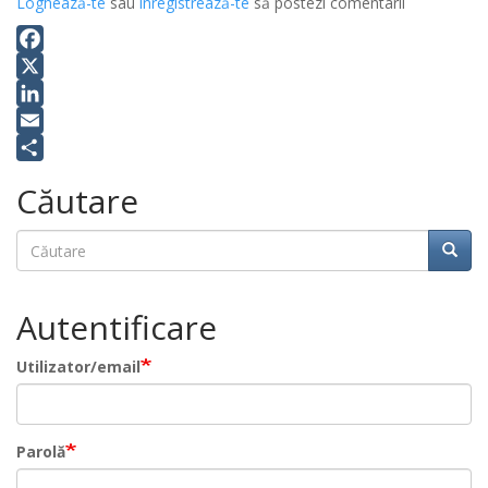
Loghează-te
sau
înregistrează-te
să postezi comentarii
Facebook
X
LinkedIn
Email
Share
Căutare
Căutare
Căuta
Autentificare
Utilizator/email
Parolă