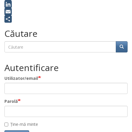
X
LinkedIn
Email
Share
Căutare
Căutare
Căuta
Autentificare
Utilizator/email
Parolă
Ține-mă minte