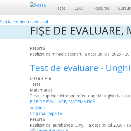
Navigare
Teste
EDU+
Resurse
Cursur
principală
Sari la conținutul principal
FIȘE DE EVALUARE,
Resursă
Realizat de
mihaela.secrieru
la data 28 Mai 2025 - 20:
Test de evaluare - Unghi
Clasa a V-a
Teste
Matematică
Testul cuprinde întrebari referitoare la Unghiuri -cla
FIȘE DE EVALUARE, MATEMATICĂ
unghiuri
Citiţi mai departe
Resursă
Realizat de
laurabanea13@y…
la data 09 Iul 2020 - 15