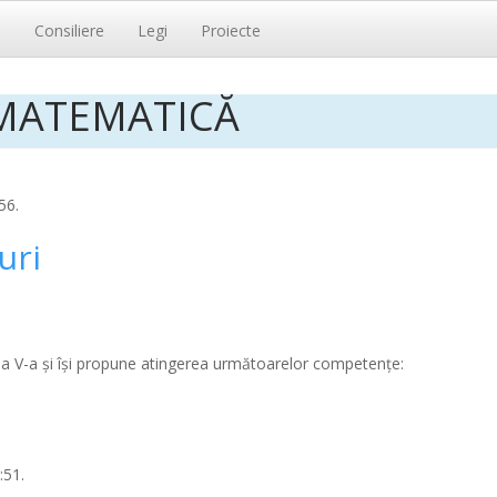
i
Consiliere
Legi
Proiecte
 MATEMATICĂ
56.
uri
sa a V-a și își propune atingerea următoarelor competențe:
:51.