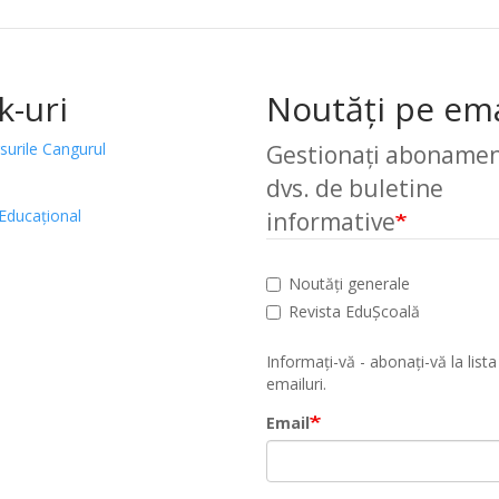
k-uri
Noutăți pe ema
surile Cangurul
Gestionați abonamen
dvs. de buletine
Educațional
informative
Noutăți generale
Revista EduȘcoală
Informați-vă - abonați-vă la lista
emailuri.
Email