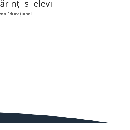
inți si elevi
ma Educațional