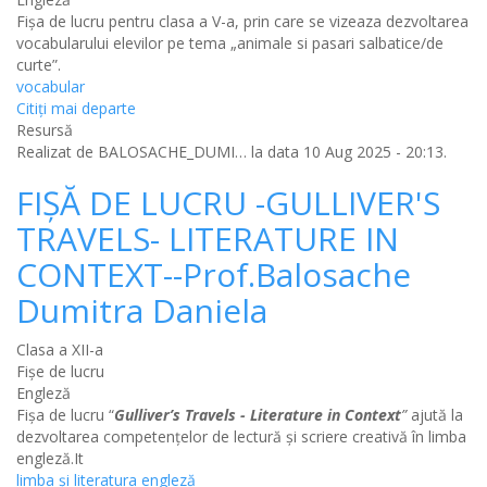
Fișa de lucru pentru clasa a V-a, prin care se vizeaza dezvoltarea
vocabularului elevilor pe tema „animale si pasari salbatice/de
curte”.
vocabular
Citiţi mai departe
Resursă
Realizat de
BALOSACHE_DUMI…
la data 10 Aug 2025 - 20:13.
FIȘĂ DE LUCRU -GULLIVER'S
TRAVELS- LITERATURE IN
CONTEXT--Prof.Balosache
Dumitra Daniela
Clasa a XII-a
Fișe de lucru
Engleză
Fișa de lucru “
Gulliver’s Travels - Literature in Context
”
ajută la
dezvoltarea competențelor de lectură și scriere creativă în limba
engleză.It
limba și literatura engleză