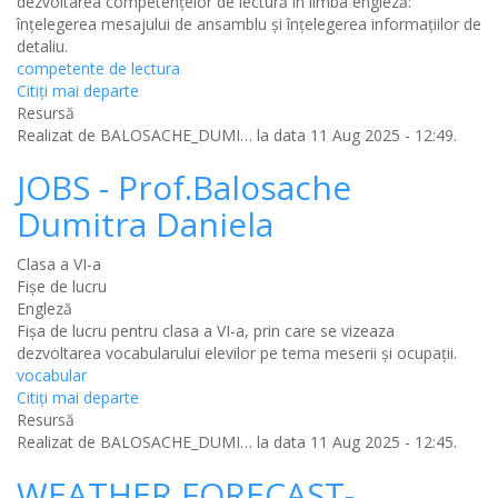
dezvoltarea competențelor de lectură în limba engleză:
înțelegerea mesajului de ansamblu și înțelegerea informațiilor de
detaliu.
competente de lectura
Citiţi mai departe
Resursă
Realizat de
BALOSACHE_DUMI…
la data 11 Aug 2025 - 12:49.
JOBS - Prof.Balosache
Dumitra Daniela
Clasa a VI-a
Fișe de lucru
Engleză
Fișa de lucru pentru clasa a VI-a, prin care se vizeaza
dezvoltarea vocabularului elevilor pe tema meserii și ocupații.
vocabular
Citiţi mai departe
Resursă
Realizat de
BALOSACHE_DUMI…
la data 11 Aug 2025 - 12:45.
WEATHER FORECAST-