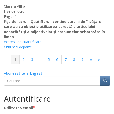
Clasa a VIII-a
Fișe de lucru
Engleză
Fișa de lucru – Quatifiers - conține sarcini de învățare
care au ca obiectiv utilizarea corectă a articolului
nehotărât și a adjectivelor și pronumelor nehotărâte în
limba
expresii de cuantificare
Citiţi mai departe
Paginație
Pagina
1
Pagina
2
Pagina
3
Pagina
4
Pagina
5
Pagina
6
Pagina
7
Pagina
8
Pagina
9
Pagina
››
Ultima
»
curentă
următoare
pagină
Abonează-te la Engleză
Căutare
Căuta
Căutare
Autentificare
Utilizator/email