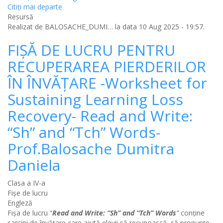
Citiţi mai departe
Resursă
Realizat de
BALOSACHE_DUMI…
la data 10 Aug 2025 - 19:57.
FIȘĂ DE LUCRU PENTRU
RECUPERAREA PIERDERILOR
ÎN ÎNVĂȚARE -Worksheet for
Sustaining Learning Loss
Recovery- Read and Write:
“Sh” and “Tch” Words-
Prof.Balosache Dumitra
Daniela
Clasa a IV-a
Fișe de lucru
Engleză
Fișa de lucru “
Read and Write: “Sh” and “Tch” Words
”
conține
sarcini de învățare care ajută elevii să recunoască, să pronunțe