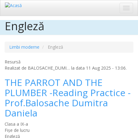
Toggl
navig
Engleză
Sari
la
conținutul
principal
Limbi moderne
Engleză
Resursă
Realizat de
BALOSACHE_DUMI…
la data 11 Aug 2025 - 13:06.
THE PARROT AND THE
PLUMBER -Reading Practice -
Prof.Balosache Dumitra
Daniela
Clasa a IX-a
Fișe de lucru
Engleză