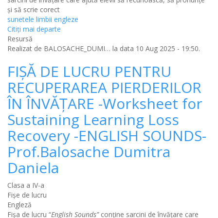
și să scrie corect
sunetele limbii engleze
Citiţi mai departe
Resursă
Realizat de
BALOSACHE_DUMI…
la data 10 Aug 2025 - 19:50.
FIȘĂ DE LUCRU PENTRU
RECUPERAREA PIERDERILOR
ÎN ÎNVĂȚARE -Worksheet for
Sustaining Learning Loss
Recovery -ENGLISH SOUNDS-
Prof.Balosache Dumitra
Daniela
Clasa a IV-a
Fișe de lucru
Engleză
Fișa de lucru “
English Sounds”
conține sarcini de învățare care