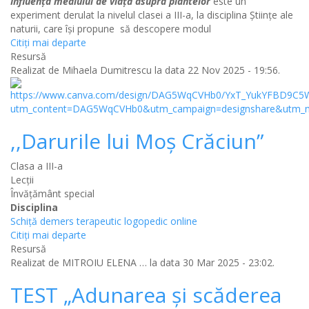
Influența mediului de viață asupra plantelor
este un
experiment derulat la nivelul clasei a III-a, la disciplina Științe ale
naturii, care își propune să descopere modul
Citiţi mai departe
Resursă
Realizat de
Mihaela Dumitrescu
la data 22 Nov 2025 - 19:56.
,,Darurile lui Moș Crăciun”
Clasa a III-a
Lecții
Învăţământ special
Disciplina
Schiță demers terapeutic logopedic online
Citiţi mai departe
Resursă
Realizat de
MITROIU ELENA …
la data 30 Mar 2025 - 23:02.
TEST „Adunarea și scăderea