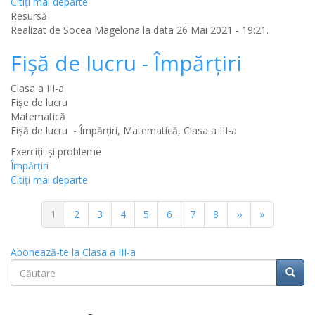
Citiţi mai departe
Resursă
Realizat de
Socea Magelona
la data 26 Mai 2021 - 19:21.
Fișă de lucru - Împărțiri
Clasa a III-a
Fișe de lucru
Matematică
Fișă de lucru - Împărțiri, Matematică, Clasa a III-a
Exerciții și probleme
Împărțiri
Citiţi mai departe
Paginație
Pagina
1
Pagina
2
Pagina
3
Pagina
4
Pagina
5
Pagina
6
Pagina
7
Pagina
8
Pagina
››
Ultima
»
curentă
următoare
pagină
Abonează-te la Clasa a III-a
Căutare
Căuta
Căutare