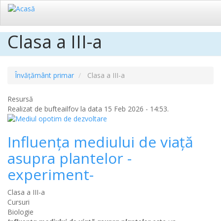
Clasa a III-a
Sari
la
conținutul
principal
Învățământ primar
Clasa a III-a
Resursă
Realizat de
bufteailfov
la data 15 Feb 2026 - 14:53.
Influența mediului de viață
asupra plantelor -
experiment-
Clasa a III-a
Cursuri
Biologie