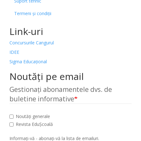
Suport tehnic
Termeni și condiții
Link-uri
Concursurile Cangurul
IDEE
Sigma Educațional
Noutăți pe email
Gestionați abonamentele dvs. de
buletine informative
Noutăți generale
Revista EduȘcoală
Informați-vă - abonați-vă la lista de emailuri.