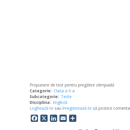
Propunere de test pentru pregătire olimpiadă
Categorie
Clasa a X-a
Subcategorie
Teste
Disciplina
Engleză
Loghează-te
sau
înregistrează-te
să postezi comentar
Facebook
X
LinkedIn
Email
Share