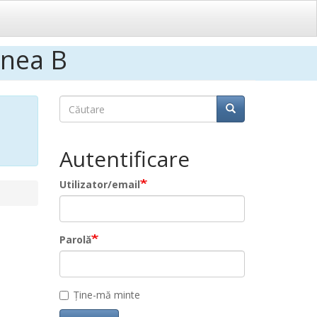
unea B
Căutare
Căutare
Căutare
Autentificare
Utilizator/email
Parolă
Ține-mă minte