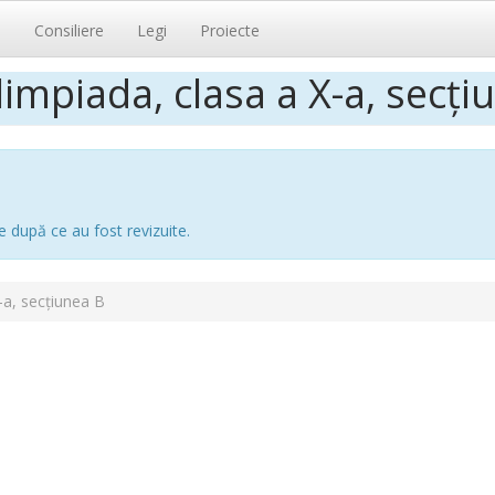
i
Consiliere
Legi
Proiecte
impiada, clasa a X-a, secți
e după ce au fost revizuite.
-a, secțiunea B