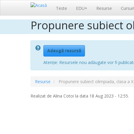
Navigare
Teste
EDU+
Resurse
Cursur
principală
Propunere subiect ol
Sari
la
conținutul
principal
Adaugă resursă
Atenție: Resursele nou adăugate vor fi publicat
Resurse
Propunere subiect olimpiada, clasa a X
Realizat de
Alina Cotoi
la data 18 Aug 2023 - 12:55.